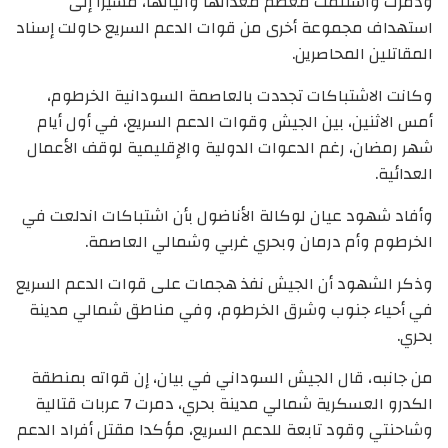
ودمرت واستلمت معظم معداتها وآلياتها، مشيرا إلى
استهداف مجموعة أخرى من قوات الدعم السريع حاولت إسناد
المقاتلين المحاصرين.
وكانت الاشتباكات تجددت بالعاصمة السودانية الخرطوم،
أمس الاثنين، بين الجيش وقوات الدعم السريع، في أول أيام
شهر رمضان، رغم الدعوات الدولية والإقليمية لوقف الأعمال
العدائية.
وأفاد شهود عيان لوكالة الأناضول بأن اشتباكات اندلعت في
الخرطوم وأم درمان وبحري غربي وشمالي العاصمة.
وذكر الشهود أن الجيش نفذ هجمات على قوات الدعم السريع
في أحياء جنوب وشرق الخرطوم، وفي مناطق شمالي مدينة
بحري.
من جانبه، قال الجيش السوداني في بيان، إن قواته بمنطقة
الكدرو العسكرية شمالي مدينة بحري، دمرت 7 عربات قتالية
وشاحنتي وقود تابعة للدعم السريع، مؤكدا مقتل أفراد الدعم