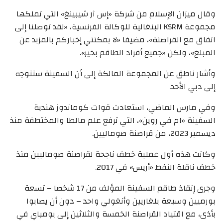
وقال ميزان الإسلام من شركة «إس آر شيبينغ» التي تملكها
مجموعة KSRM البنغالية للوكالة الفرنسية، «لقد توصلنا إلى
اتفاق مع القراصنة»، مضيفا «لا يمكنني إخباركم بالمزيد عن
المبلغ»، ولكن «جميع أفراد الطاقم بخير».
وأشار ناطق عن المجموعة المالكة إلى أن السفينة ستتوجه
إلى دبي الأحد.
وفي مارس الماضي، استعادت قوات كوماندوز هندية
السفينة «ام في روين»، التي ترفع علم مالطا والمختطفة منذ
ديسمبر 2023، من قراصنة صوماليين.
وكانت هذه أول عملية خطف ناجحة لقراصنة صوماليين منذ
خطف ناقلة النفط «أريس» في 2017.
وجرى إنقاذ طاقم السفينة المؤلف من 17 شخصا – تسعة
بورميين وسبعة بلغاريين وأنغولي واحد – دون أن يصابوا
بأذى، مع اقتياد القراصنة الخمسة والثلاثين إلى بومباي في