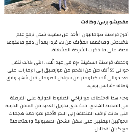
مقديشو برس/ وكالات
أفرج قراصنة صوماليون الأحد، عن سفينة شحن ترفع علم
بنغلادش وطاقمها المؤلف من 23 فردا بعد أن دفع مالكوها
فدية، على ما ذكرت الشركة المشغلة.
وخطف قراصنة السفينة «إم في عبد الله»، التي كانت تنقل
حوالى 55 ألف طن من الفحم من موزمبيق إلى الإمارات، على
بعد حوالى ألف كيلومتر من سواحل الصومال قبل شهر، وفق
وكالة «فرانس برس».
وجاء هذا الاختطاف مع تراخي الضغوط الدولية على القرصنة
في المحيط الهندي، حيث جرى تحويل العديد من السفن الحربية
التي كانت تراقب المنطقة إلى البحر الأحمر لمواجهة هجمات
الحوثيين اليمنيين على سفن الشحن الصهيونية والمتعاملة
مع كيان الاحتلال.