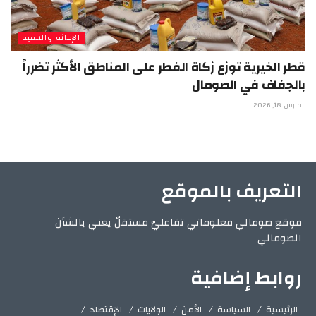
الإغاثة والتنمية
قطر الخيرية توزع زكاة الفطر على المناطق الأكثر تضرراً
بالجفاف في الصومال
مارس 18, 2026
التعريف بالموقع
موقع صومالي معلوماتي تفاعليّ مستقلّ يعني بالشأن
الصومالي
روابط إضافية
الرئيسية
السياسة
الأمن
الولايات
الإقتصاد