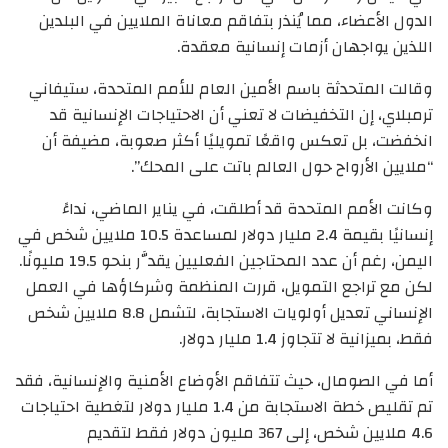
الدول الأعضاء، مما يُنذر بتفاقم معاناة الملايين في البلدين
اللذين يواجهان أزمات إنسانية معقدة.
وقالت المتحدثة باسم الأمين العام للأمم المتحدة، ستيفاني
ترمبلاي، إن التخفيضات لا تعني أن الاحتياجات الإنسانية قد
انخفضت، بل تعكس واقعًا تمويليًا أكثر صعوبة، مضيفة أن
“ملايين الأرواح حول العالم باتت على المحك”.
وكانت الأمم المتحدة قد أطلقت، في يناير الماضي، نداءً
إنسانيًا بقيمة 2.4 مليار دولار لمساعدة 10.5 ملايين شخص في
اليمن، رغم أن عدد المحتاجين الفعليين يقدَّر بنحو 19.5 مليونًا.
لكن مع تراجع التمويل، قررت المنظمة وشركاؤها في العمل
الإنساني تعديل أولويات الاستجابة، لتشمل 8.8 ملايين شخص
فقط، بميزانية لا تتجاوز 1.4 مليار دولار.
أما في الصومال، حيث تتفاقم الأوضاع الأمنية والإنسانية، فقد
تم تقليص خطة الاستجابة من 1.4 مليار دولار لتغطية احتياجات
4.6 ملايين شخص، إلى 367 مليون دولار فقط لتقديم