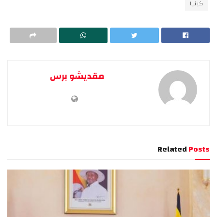
كينيا
مقديشو برس
Related
Posts