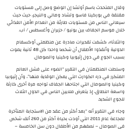
وقال المتحدث باسم أوتشا إن الوضع وصل إلى مستويات
مقلقة في بوركينا فاسو وتشاد ومالي والنيجر، حيث حيث
سيعاني الناس من مستويات طارئة من انعدام الأمن الغذائي
خلال موسم الجفاف بين يونيو / حزيران وأغسطس / آب.
والثلاثاء، كشفت تقديرات صادرة عن منظمتي أوكسفام
الدولية وأنقذوا الأطفال أن شخصا واحدا كل 48 ثانية يموت
بسبب الجوع في دول إثيوبيا وكينيا والصومال.
وسلطت المنظمتان في التقرير “الضوء على فشل العالم
المتكرر في درء الكوارث التي يمكن الوقاية منها”، وأن إثيوبيا
وكينيا والصومال التي اجتاحها الجفاف تواجه مرة أخرى كارثة
واسعة النطاق، إذ يتعرض ملايين الناس في الدول الثلاث
للجوع الشديد.
وجاء في التقرير أنه “بعد أكثر من عقد من الاستجابة المتأخرة
لمجاعة عام 2011 التي أودت بحياة أكثر من 260 ألف شخص
في الصومال – نصفهم من الأطفال دون سن الخامسة –