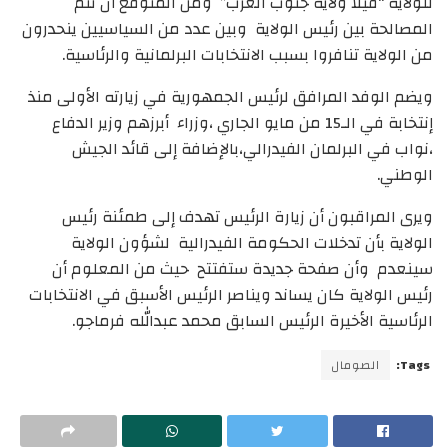
للولاية “فيلا ولاية جنوب الغرب” ومن المتوقع أن تتم
المصالحة بين رئيس الولاية وبين عدد من السياسيين ينحدرون
من الولاية تنافروا بسبب الانتخابات البرلمانية والرئاسية.
ويضم الوفد المرافق لرئيس الجمهورية في زيارته الأولى منذ
إنتخابة في الـ15 من مايو الجاري ،وزراء أبرزهم وزير الدفاع
،نواب في البرلمان الفيدرالي،بالإضافة إلى قائد الجيش
الوطني.
ويرى المراقبون أن زيارة الرئيس تهدف إلى طمئنة رئيس
الولاية بأن تدخلات الحكومة الفيدرالية لشؤون الولاية
سينعدم وأن صفحة جديدة ستفتتح حيث من المعلوم أن
رئيس الولاية كان يساند ويناصر الرئيس الأسبق في الانتخابات
الرئاسية الأخيرة الرئيس السابق محمد عبدالله فرماجو.
Tags:
الصومال