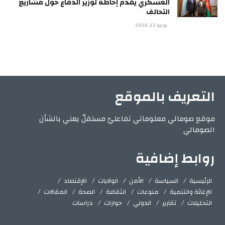
العسكري يقدم إحاطة لوزير الدفاع حول مشاريع
التحالف
يونيو 23, 2026
التعريف بالموقع
موقع صومالي معلوماتي تفاعليّ مستقلّ يعني بالشأن
الصومالي
روابط إضافية
الرئيسية
السياسة
الأمن
الولايات
الإقتصاد
الإغاثة والتنمية
منوعات
الثقافة
الصحة
المقالات
التحليلات
تقارير
الدولي
حوارات
دراسات