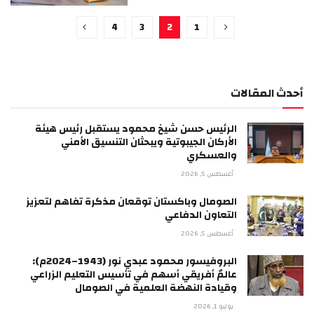
4
3
2
1
أحدث المقالات
الرئيس حسن شيخ محمود يستقبل رئيس هيئة
الأركان الجيبوتية ويبحثان التنسيق الأمني
والعسكري
أغسطس 5, 2026
الصومال وباكستان توقعان مذكرة تفاهم لتعزيز
التعاون الدفاعي
أغسطس 5, 2026
البروفيسور محمود عبدي نور (1943–2024م):
عالمٌ أفريقي أسهم في تأسيس التعليم الزراعي
وقيادة النهضة العلمية في الصومال
يوليو 1, 2026