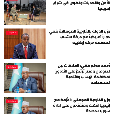
الأمن والتحديات والفرص في شرق
إفريقيا
وزير الدولة بالخارجية الصومالية ينفي
حوارات
حواراً أمريكياً مع حركة الشباب
المصنفة حركة إرهابية
أحمد معلم فقي: العلاقات بين
حوارات
الصومال ومصر ترتكز على التعاون
لمكافحة الإرهاب والتنمية
المستدامة
وزير الخارجية الصومالي: الأزمة مع
حوارات
إثيوبيا انتهت ومنفتحون على إدارة
سوريا الجديدة