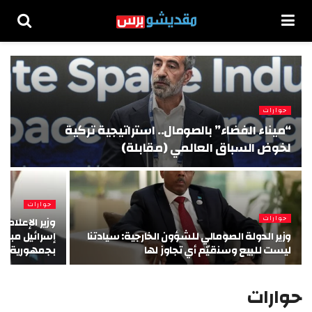
حوارات
“ميناء الفضاء” بالصومال.. استراتيجية تركية
لخوض السباق العالمي (مقابلة)
حوارات
حوارات
وزير الإعلام
وزير الدولة الصومالي للشؤون الخارجية: سيادتنا
إسرائيل مبعو
ليست للبيع وسنقيّم أي تجاوز لها
بجمهورية أرض
حوارات