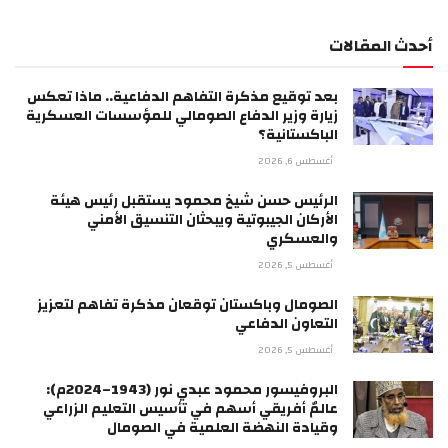
أحدث المقالات
بعد توقيع مذكرة التفاهم الدفاعية.. ماذا تعكس
زيارة وزير الدفاع الصومالي للمؤسسات العسكرية
الباكستانية؟
أغسطس 6, 2026
الرئيس حسن شيخ محمود يستقبل رئيس هيئة
الأركان الجيبوتية ويبحثان التنسيق الأمني
والعسكري
أغسطس 5, 2026
الصومال وباكستان توقعان مذكرة تفاهم لتعزيز
التعاون الدفاعي
أغسطس 5, 2026
البروفيسور محمود عبدي نور (1943–2024م):
عالمٌ أفريقي أسهم في تأسيس التعليم الزراعي
وقيادة النهضة العلمية في الصومال