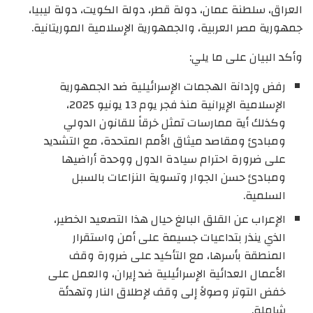
العراق، سلطنة عمان، دولة قطر، دولة الكويت، دولة ليبيا،
جمهورية مصر العربية، والجمهورية الإسلامية الموريتانية.
وأكد البيان على ما يلي:
رفض وإدانة الهجمات الإسرائيلية ضد الجمهورية
الإسلامية الإيرانية منذ فجر يوم 13 يونيو 2025،
وكذلك أية ممارسات تمثل خرقاً للقانون الدولي
ومبادئ ومقاصد ميثاق الأمم المتحدة، مع التشديد
على ضرورة احترام سيادة الدول ووحدة أراضيها
ومبادئ حسن الجوار وتسوية النزاعات بالسبل
السلمية.
الإعراب عن القلق البالغ حيال هذا التصعيد الخطير،
الذي ينذر بتداعيات جسيمة على أمن واستقرار
المنطقة بأسرها، مع التأكيد على ضرورة وقف
الأعمال العدائية الإسرائيلية ضد إيران، والعمل على
خفض التوتر وصولاً إلى وقف لإطلاق النار وتهدئة
شاملة.