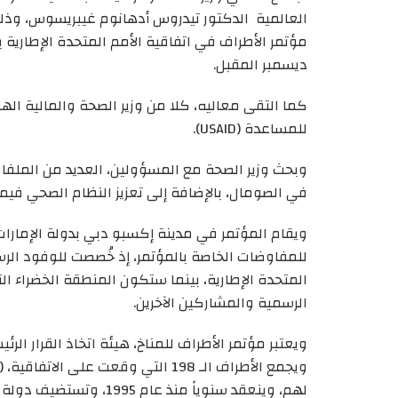
العالمية الدكتور تيدروس أدهانوم غيبريسوس، وذ
ديسمبر المقبل.
كما التقى معاليه، كلا من وزير الصحة والمالية الهو
للمساعدة (USAID).
وبحث وزير الصحة مع المسؤولين، العديد من الملفا
في الصومال، بالإضافة إلى تعزيز النظام الصحي فيما ي
ويقام المؤتمر في مدينة إكسبو دبي بدولة الإمارات 
للمفاوضات الخاصة بالمؤتمر، إذ خُصصت للوفود الرس
المتحدة الإطارية، بينما ستكون المنطقة الخضراء ال
الرسمية والمشاركين الآخرين.
ويعتبر مؤتمر الأطراف للمناخ، هيئة اتخاذ القرار الرئ
لهم، وينعقد سنوياً منذ عام 1995، وتستضيف دولة الإمارات دورته الثامنة والعشرين.