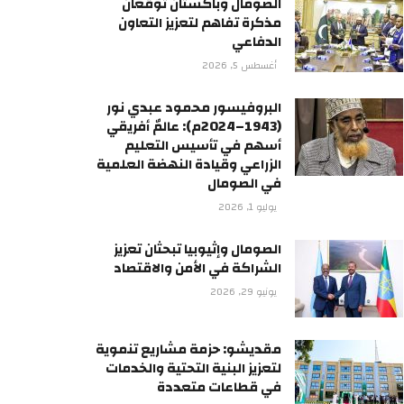
الصومال وباكستان توقعان
مذكرة تفاهم لتعزيز التعاون
الدفاعي
أغسطس 5, 2026
البروفيسور محمود عبدي نور
(1943–2024م): عالمٌ أفريقي
أسهم في تأسيس التعليم
الزراعي وقيادة النهضة العلمية
في الصومال
يوليو 1, 2026
الصومال وإثيوبيا تبحثان تعزيز
الشراكة في الأمن والاقتصاد
يونيو 29, 2026
مقديشو: حزمة مشاريع تنموية
لتعزيز البنية التحتية والخدمات
في قطاعات متعددة