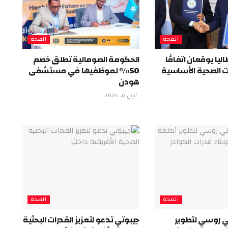
الصحة
الصحة
ليا يوقعان اتفاقًا
الحكومة الصومالية تطلق خصم
ات الصحية الأساسية
50% لموظفيها في مستشفى
هودن
أبريل 6, 2026
الصحة
الصحة
ي روسي لتطوير
جيبوتي تدعو لتعزيز القدرات البحثية