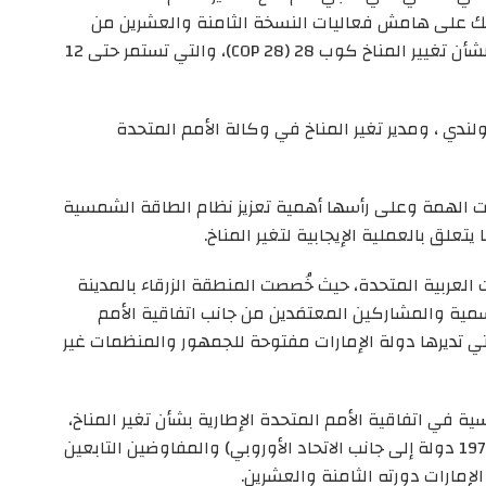
لك على هامش فعاليات النسخة الثامنة والعشرين من
مؤتمر الأطراف في اتفاقية الأمم المتحدة الإطارية بشأن تغيير المناخ كوب 28 (COP 28)، والتي تستمر حتى 12
لندي ، ومدير تغير المناخ في وكالة الأمم المتحدة
ت الهمة وعلى رأسها أهمية تعزيز نظام الطاقة الشمسية
تعلق بالعملية الإيجابية لتغير المناخ.
العربية المتحدة، حيث خُصصت المنطقة الزرقاء بالمدينة
مية والمشاركين المعتمَدين من جانب اتفاقية الأمم
تي تديرها دولة الإمارات مفتوحة للجمهور والمنظمات غير
يسية في اتفاقية الأمم المتحدة الإطارية بشأن تغير المناخ،
ويجمع الأطراف الـ 198 التي وقعت على الاتفاقية، (197 دولة إلى جانب الاتحاد الأوروبي) والمفاوضين التابعين