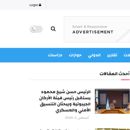
Login
لات
تقارير
الدولي
حوارات
دراسات
أحدث المقالات
الرئيس حسن شيخ محمود
يستقبل رئيس هيئة الأركان
الجيبوتية ويبحثان التنسيق
الأمني والعسكري
أغسطس 5, 2026