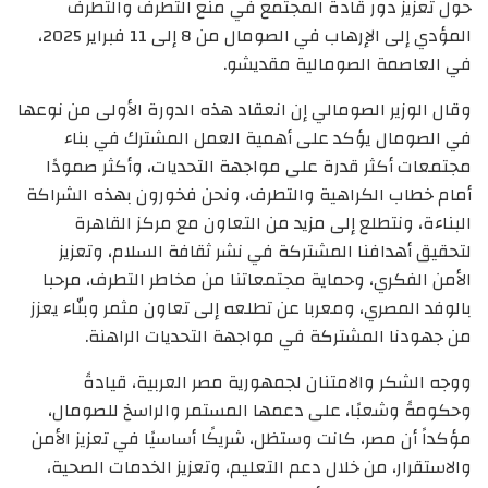
حول تعزيز دور قادة المجتمع في منع التطرف والتطرف
المؤدي إلى الإرهاب في الصومال من 8 إلى 11 فبراير 2025،
في العاصمة الصومالية مقديشو.
وقال الوزير الصومالي إن انعقاد هذه الدورة الأولى من نوعها
في الصومال يؤكد على أهمية العمل المشترك في بناء
مجتمعات أكثر قدرة على مواجهة التحديات، وأكثر صمودًا
أمام خطاب الكراهية والتطرف، ونحن فخورون بهذه الشراكة
البناءة، ونتطلع إلى مزيد من التعاون مع مركز القاهرة
لتحقيق أهدافنا المشتركة في نشر ثقافة السلام، وتعزيز
الأمن الفكري، وحماية مجتمعاتنا من مخاطر التطرف، مرحبا
بالوفد المصري، ومعربا عن تطلعه إلى تعاون مثمر وبنّاء يعزز
من جهودنا المشتركة في مواجهة التحديات الراهنة.
ووجه الشكر والامتنان لجمهورية مصر العربية، قيادةً
وحكومةً وشعبًا، على دعمها المستمر والراسخ للصومال،
مؤكداً أن مصر، كانت وستظل، شريكًا أساسيًا في تعزيز الأمن
والاستقرار، من خلال دعم التعليم، وتعزيز الخدمات الصحية،