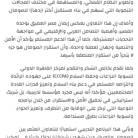
وتطوير النظام القضائي، والمساهمة في مختلف المجالات
التنموية التي تسهم في بناء مستقبل أكثر ازدهارًا للصومال.
وأضاف إن هذا التعاون يعكس إيمان مصر العميق بوحدة
المصير، وأهمية التضامن العربي والإقليمي في مواجهة
التحديات المشتركة، كما أن هذا الدعم المستمر يؤكد أن الأمن
والتنمية وجهان لعملة واحدة، وأن استقرار الصومال هو جزء
لا يتجزأ من استقرار المنطقة بأسرها.
كما تقدم بخالص الشكر والتقدير لمركز القاهرة الدولي
لتسوية النزاعات وحفظ السلام (CCCPA) على جهوده الرائدة
والتزامه المستمر في دعم بناء السلام وتعزيز قدرات القادة
المجتمعيين، مؤكدا أنه ليس مجرد مؤسسة تدريبية، بل شريك
استراتيجي في تحقيق الأمن والاستقرار، من خلال برامجه
النوعية التي تركز على الوقاية من التطرف، وتعزيز الحوار،
وتسوية النزاعات بطرق مستدامة.
ويأتي هذا البرنامج التدريبي استمرارًا للتعاون المثمر بين
الصومال والمركز، حيث شهدت شراكتنا نجاحًا كبيرًا في تمكين