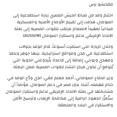
مقديشو برس
اختتم وفد من ضباط الجيش المصري زيارة استطلاعية إلى
الصومال، هدفت إلى تقييم الأوضاع الأمنية والعسكرية
ميدانياً تمهيداً لانضمام مرتقب للقوات المصرية إلى بعثة
الاتحاد الإفريقي لدعم واستقرار الصومال (AUSSOM).
وخلال الزيارة التي استمرت أسبوعاً، قام الوفد بجولات
استطلاعية في مدن ومواقع استراتيجية، بينها جوهر وبلعد
ومهدي وبورني، إضافة إلى قاعدة بلّيدوغلي الجوية التي
يُتوقع أن تكون مركز انتشار للقوات المصرية ضمن البعثة.
وزير الدفاع الصومالي، أحمد معلم فقي، الذي ودّع الوفد في
ختام مهمته، أشاد بدور مصر في دعم الصومال، مؤكداً أن
مشاركتها في بعثة الاتحاد الإفريقي لدعم واستقرار الصومال
ستُعزّز الجهود الرامية إلى مكافحة الإرهاب وترسيخ الأمن
والاستقرار في البلاد والمنطقة.