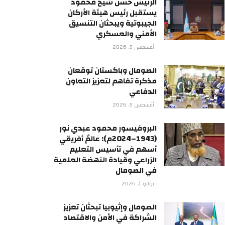
الرئيس حسن شيخ محمود
يستقبل رئيس هيئة الأركان
الجيبوتية ويبحثان التنسيق
الأمني والعسكري
أغسطس 5, 2026
الصومال وباكستان توقعان
مذكرة تفاهم لتعزيز التعاون
الدفاعي
أغسطس 5, 2026
البروفيسور محمود عبدي نور
(1943–2024م): عالمٌ أفريقي
أسهم في تأسيس التعليم
الزراعي وقيادة النهضة العلمية
في الصومال
يوليو 1, 2026
الصومال وإثيوبيا تبحثان تعزيز
الشراكة في الأمن والاقتصاد