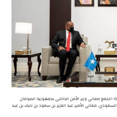
ضان 1443- الموافق 14 أبريل 2022 (صونا)–اجتمع معالي وزير الأمن الداخلي بجمهورية الصومال
ية السعودي، معالي الأمير عبد العزيز بن سعود بن نايف بن عبد