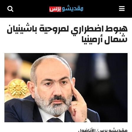
هبوط اضطراري لمروحية باشينيان
شمال أرمينيا
مقديشو برس/ الأناضول