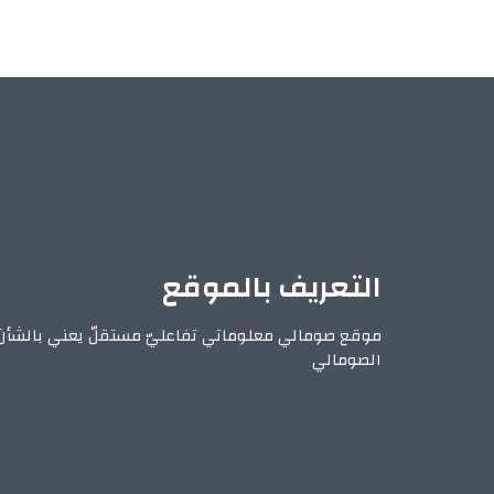
التعريف بالموقع
موقع صومالي معلوماتي تفاعليّ مستقلّ يعني بالشأن
الصومالي