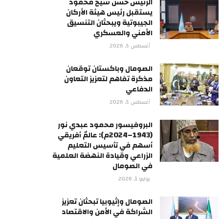
الرئيس حسن شيخ محمود
يستقبل رئيس هيئة الأركان
الجيبوتية ويبحثان التنسيق
الأمني والعسكري
أغسطس 5, 2026
الصومال وباكستان توقعان
مذكرة تفاهم لتعزيز التعاون
الدفاعي
أغسطس 5, 2026
البروفيسور محمود عبدي نور
(1943–2024م): عالمٌ أفريقي
أسهم في تأسيس التعليم
الزراعي وقيادة النهضة العلمية
في الصومال
يوليو 1, 2026
الصومال وإثيوبيا تبحثان تعزيز
الشراكة في الأمن والاقتصاد