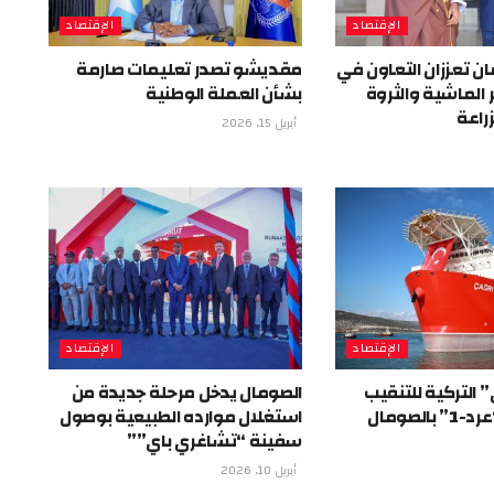
الإقتصاد
الإقتصاد
ن تعززان التعاون في
مقديشو تصدر تعليمات صارمة
 الماشية والثروة
بشأن العملة الوطنية
راعة
أبريل 15, 2026
الإقتصاد
الإقتصاد
 التركية للتنقيب
الصومال يدخل مرحلة جديدة من
الصومال
استغلال موارده الطبيعية بوصول
سفينة “تشاغري باي””
أبريل 10, 2026