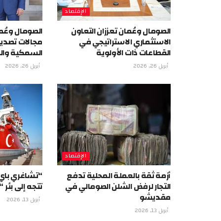
الإقتصاد
الصومال وعُمان تعززان التعاون
الصومال وعُما
الاستثماري الاستراتيجي في
مجالات تصدير
القطاعات ذات الأولوية
السمكية والز
أبريل 26, 2026
أبريل 26, 2026
الإقتصاد
أزمة ثقة بالعملة المحلية تدفع
“تشاغري باي”
التجار لرفض الشلن الصومالي في
تتجه إلى بئر “عرد-1” ب
مقديشو
أبريل 13, 2026
أبريل 13, 2026