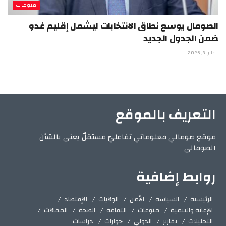
منوعات
الصومال يوسع نطاق الانتخابات ليشمل إقليم غدو
ضمن الجدول الجديد
مايو 3, 2026
التعريف بالموقع
موقع صومالي معلوماتي تفاعليّ مستقلّ يعني بالشأن
الصومالي
روابط إضافية
الرئيسية
السياسة
الأمن
الولايات
الإقتصاد
الإغاثة والتنمية
منوعات
الثقافة
الصحة
المقالات
التحليلات
تقارير
الدولي
حوارات
دراسات