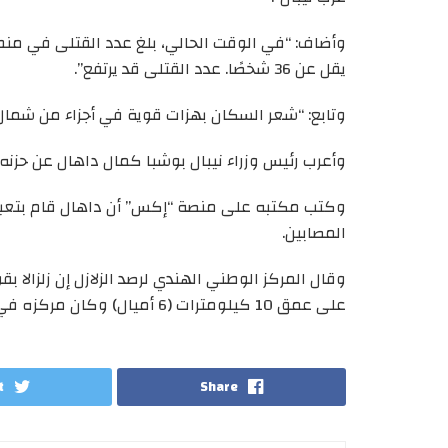
يقل عن 36 شخصًا. عدد القتلى قد يرتفع”.
وتابع: “شعر السكان بهزات قوية في أجزاء من شمال ال
وأعرب رئيس وزراء نيبال بوشبا كمال داهال عن حزنه ال
وكتب مكتبه على منصة “إكس” أن داهال قام بتعبئة ال
المصابين.
على عمق 10 كيلومترات (6 أميال) وكان مركزه في نيبال.
t
Share