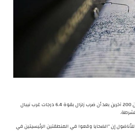
لقي ما لا يقل عن 128 شخصا حتفهم وأصيب أكثر من 200 آخرين بعد أن ضرب زلزال بقوة 6.4 درجات غرب نيبال
لشرطة.
للأناضول إن “الضحايا وقعوا في المنطقتين الرئيسيتين في