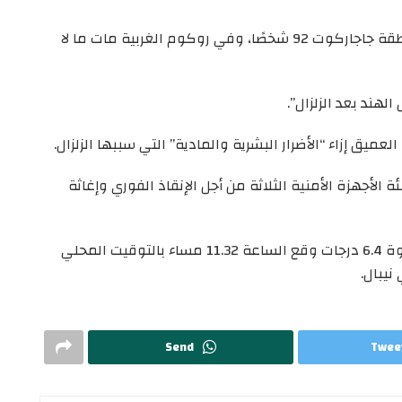
وأضاف: “في الوقت الحالي، بلغ عدد القتلى في منطقة جاجاركوت 92 شخصًا، وفي روكوم الغربية مات ما لا
هند بعد الزلزال”.
عميق إزاء “الأضرار البشرية والمادية” التي سببها الزلزال.
أجهزة الأمنية الثلاثة من أجل الإنقاذ الفوري وإغاثة
وقال المركز الوطني الهندي لرصد الزلازل إن زلزالا بقوة 6.4 درجات وقع الساعة 11.32 مساء بالتوقيت المحلي
Send
Twee