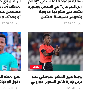
سفارة مزعومة لما يسمى “إقليم
لن نقبل بأي خ
أرض الصومال” في القدس ويعتبره
تحركات أحادي
اعتداء على الشرعية الدولية
المساس بسيا
وتكريس لسياسة الاحتلال
أو وحدتها وس
يونيو 16, 2026
يونيو 16, 2026
الدولي
يويفا تعين الحكم الصومالي عمر
منع الحكم ال
عرتن لإدارة كأس السوبر الأوروبي
دخول الولايا
يونيو 11, 2026
يونيو 8, 2026