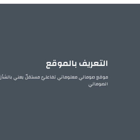
التعريف بالموقع
موقع صومالي معلوماتي تفاعليّ مستقلّ يعني بالشأن
الصومالي