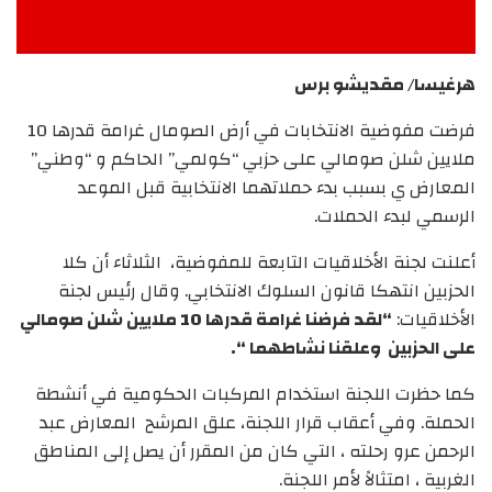
هرغيسا/ مقديشو برس
فرضت مفوضية الانتخابات في أرض الصومال غرامة قدرها 10
ملايين شلن صومالي على حزبي “كولمي” الحاكم و “وطني”
المعارض ي بسبب بدء حملاتهما الانتخابية قبل الموعد
الرسمي لبدء الحملات.
أعلنت لجنة الأخلاقيات التابعة للمفوضية، الثلاثاء أن كلا
الحزبين انتهكا قانون السلوك الانتخابي. وقال رئيس لجنة
الأخلاقيات:
“لقد فرضنا غرامة قدرها 10 ملايين شلن صومالي
على الحزبين وعلقنا نشاطهما “.
كما حظرت اللجنة استخدام المركبات الحكومية في أنشطة
الحملة. وفي أعقاب قرار اللجنة، علق المرشح المعارض عبد
الرحمن عرو رحلته ، التي كان من المقرر أن يصل إلى المناطق
الغربية ، امتثالاً لأمر اللجنة.