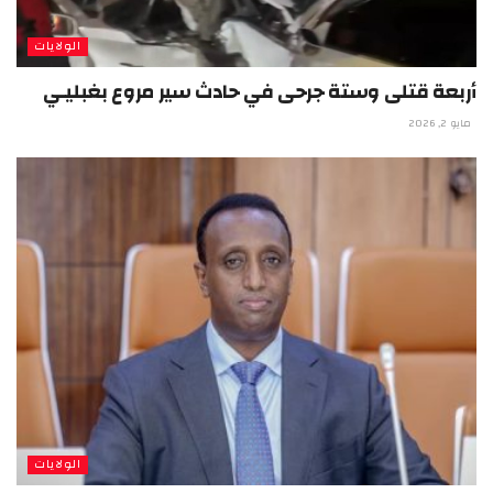
الولايات
أربعة قتلى وستة جرحى في حادث سير مروع بغبليـي
مايو 2, 2026
الولايات