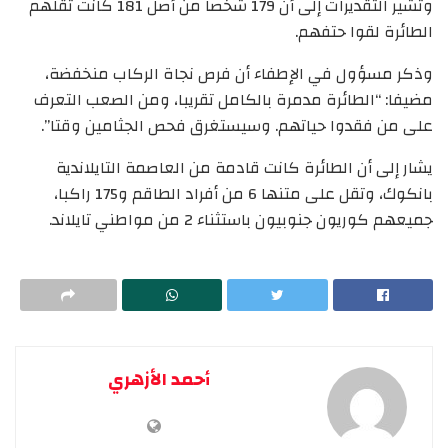
وتشير التقديرات إلى أن 179 شخصا من أصل 181 كانت تقلهم
الطائرة لقوا حتفهم.
وذكر مسؤول في الإطفاء أن فرص نجاة الركاب منخفضة،
مضيفا: “الطائرة مدمرة بالكامل تقريبا، ومن الصعب التعرف
على من فقدوا حياتهم. وسيستغرق فحص الجثامين وقتا”.
يشار إلى أن الطائرة كانت قادمة من العاصمة التايلاندية
بانكوك، وتقل على متنها 6 من أفراد الطاقم و175 راكبا،
جميعهم كوريون جنوبيون باستثناء 2 من مواطني تايلاند.
أحمد الأزهري