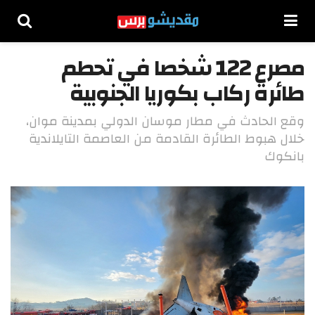
مصرع 122 شخصا في تحطم
طائرة ركاب بكوريا الجنوبية
وقع الحادث في مطار موسان الدولي بمدينة موان،
خلال هبوط الطائرة القادمة من العاصمة التايلاندية
بانكوك