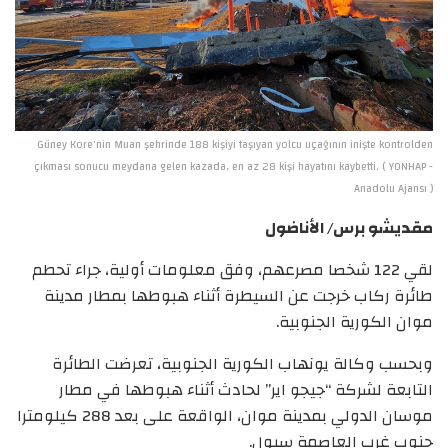
Güney Kore'nin Muan şehrinde 188 kişiyi taşıyan yolcu uçağının inişte kontrolden
çıkması sonucu meydana gelen kazada, en az 28 kişi hayatını kaybetti. ( YONHAP -
Anadolu Ajansı )
مقديشو برس/ الأناضول
لقي 122 شخصا مصرعهم، وفق معلومات أولية، جراء تحطم
طائرة ركاب خرجت عن السيطرة أثناء هبوطها بمطار مدينة
موان الكورية الجنوبية.
وبحسب وكالة يونهاب الكورية الجنوبية، تعرضت الطائرة
التابعة لشركة “جيجو اير” لحادث أثناء هبوطها في مطار
موسان الدولي بمدينة موان، الواقعة على بعد 288 كيلومترا
جنوب غرب العاصمة سيول.