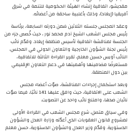
مقديشو، اتفاقية إنشاء الهيئة الحكومية للتنمة في شرق
أفريقيا (إيغاد)، وذلك بأغلبية ساحقة من أعضائه.
وعقد المجلس جلسته الثلاثين ضمن دورته السابعة، برئاسة
رئيس مجلس الشعب الشيخ آدم محمد نور ، حيث خُصص جزء من
الجلسة لمناقشة اتفاقية تأسيس منظمة إيغاد. وقدّم نائب
رئيس لجنة الشؤون الخارجية والتعاون الدولي في المجلس،
النائب أويس حسين معلم، تقرير القراءة الثالثة للاتفاقية،
مستعرضًا مضامينها وأهميتها في دعم التعاون الإقليمي
بين دول المنطقة.
وبعد استكمال إجراءات المناقشة، صوّت أعضاء مجلس
الشعب على الاتفاقية، حيث وافق عليها 141 نائبًا، فيما صوّت
نائبان ضدها، وامتنع نائب واحد عن التصويت.
وفي سياق متصل، شرع مجلس الشعب في القراءة الأولى
لمشروع قانون العقوبات الذي أعدّته وزارة العدل والشؤون
الدستورية. وقدّم وزير العدل والشؤون الدستورية، حسن معلم