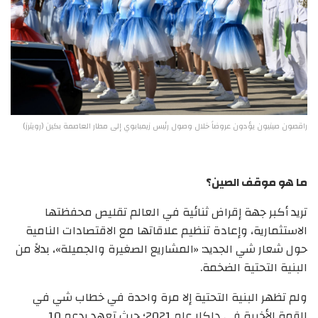
راقصون صينيون يؤدون عروضاً خلال وصول رئيس زيمبابوي إلى مطار العاصمة بكين (رويترز)
ما هو موقف الصين؟
تريد أكبر جهة إقراض ثنائية في العالم تقليص محفظتها
الاستثمارية، وإعادة تنظيم علاقاتها مع الاقتصادات النامية
حول شعار شي الجديد: «المشاريع الصغيرة والجميلة»، بدلاً من
البنية التحتية الضخمة.
ولم تظهر البنية التحتية إلا مرة واحدة في خطاب شي في
القمة الأخيرة في داكار عام 2021؛ حيث تعهد بدعم 10