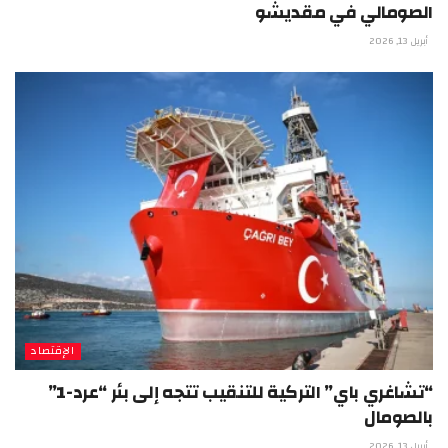
الصومالي في مقديشو
أبريل 13, 2026
الإقتصاد
“تشاغري باي” التركية للتنقيب تتجه إلى بئر “عرد-1”
بالصومال
أبريل 13, 2026