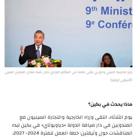
وزير الخارجية الصيني وانغ يي يلقي كلمة في المؤتمر الوزاري خلال قمة منتدى التعاون الصيني
الأفريقي (رويترز)
ماذا يحدث في بكين؟
يوم الثلاثاء، التقى وزراء الخارجية والتجارة الصينيون مع
المندوبين في دار ضيافة الدولة «دياويوتاي» في بكين لبدء
المناقشات حول وثيقتين: خطة العمل للفترة 2024- 2027،