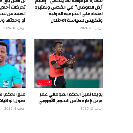
سفارة مزعومة لما يسمى “إقليم
لن نقبل بأي خ
أرض الصومال” في القدس ويعتبره
تحركات أحادي
اعتداء على الشرعية الدولية
المساس بسيا
وتكريس لسياسة الاحتلال
أو وحدتها وس
يونيو 16, 2026
يونيو 16, 2026
الدولي
يويفا تعين الحكم الصومالي عمر
منع الحكم ال
عرتن لإدارة كأس السوبر الأوروبي
دخول الولايا
يونيو 11, 2026
يونيو 8, 2026