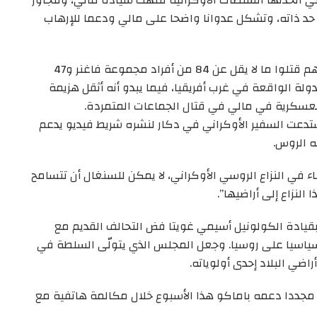
تي اتخذتها السلطات الأوكرانية تنتهك سيادة مالي، وتتجاوز
 حد ذاته، وتشكل عدوانا واضحا على مالي ودعما للإرهاب
وقبل أيام، قال متمردو الطوارق في شمال مالي إنهم قتلوا ما لا يقل عن 84 من أفراد مجموعة فاغنر و47
دولة الواقعة في غرب أفريقيا، فيما يبدو أنه أثقل هزيمة
لعسكرية في مالي في قتال الجماعات المتمردة.
ستدعت السفير الأوكراني في دكار لنشره شريط فيديو يدعم
ه الروس.
ء في النزاع الروسي الأوكراني، لا يمكن للسنغال أن تتسامح
النزاع إلى أراضيها”.
قيادة الكولونيل أسيمي غويتا فض التحالف القديم مع
وسياسيا على روسيا. وجعل المجلس الذي يتولّى السلطة في
 مجددا دعمه باماكو هذا الأسبوع خلال مكالمة هاتفية مع