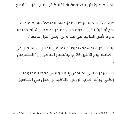
 الله مايغا أن الحكومة الانتقالية في مالي قرّرت “قطع
هشة كبيرة” بتصريحات “أقرّ فيها المتحدث باسم وكالة
ضلوع أوكرانيا في هجوم جبان وغادر وهمجي شنّته جماعات
والأمن المالية في تينزاواتن، وعن أضرار مادية”.
رانية أندريه يوسوف تورط كييف في القتال، لكنه قال في
تعليقات نشرت على موقع هيئة الإذاعة والتلفزيون العامة يوم الاثنين 29 يوليو/تموز الماضي إن “المتمردين
لضرورية التي يحتاجون إليها، وليس فقط المعلومات
بي جرائم الحرب الروس. بالتأكيد لن ندخل في التفاصيل