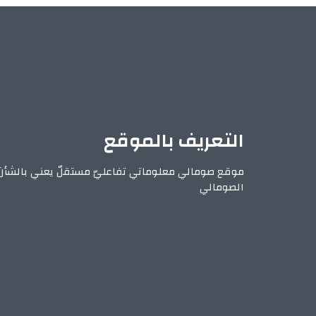
التعريف بالموقع
موقع صومالي معلوماتي تفاعليّ مستقلّ يعني بالشأن
الصومالي