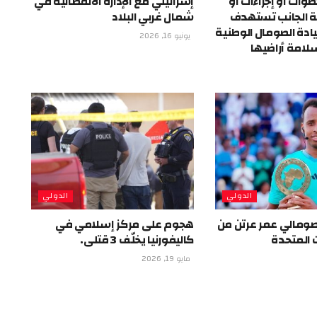
طوات أو إجراءات أو
إسرائيلي مع الإدارة الانفصالية في
ة الجانب تستهدف
شمال غربي البلاد
دة الصومال الوطنية
يونيو 16, 2026
لامة أراضيها
الدولي
الدولي
صومالي عمر عرتن من
هجوم على مركز إسلامي في
ت المتحدة
كاليفورنيا يخلّف 3 قتلى.
مايو 19, 2026