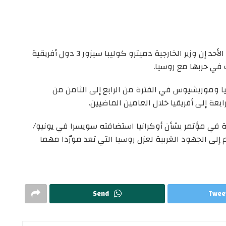
على صعيد آخر، قالت وزارة الخارجية الأوكرانية أمس الأحد إن وزير الخارجية دميترو كوليبا سيزور 3 دول أفريقية
في حربها مع روسيا.
بيا وموريشيوس في الفترة من الرابع إلى الثامن من
عة إلى أفريقيا خلال العامين الماضيين.
ة في مؤتمر بشأن أوكرانيا استضافته سويسرا في يونيو/
إلى الجهود الغربية لعزل روسيا التي تعد مورّدا مهما
Send
Twee