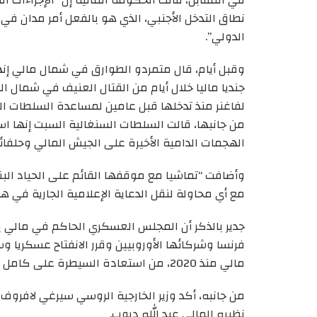
في المقابل، قالت الحكومة المالية إن “الإجراءات ال
نطاق التدخل الأجنبي، الذي هو بالفعل أمر مدان في
الدولي”.
جنديا ماليا خلال أيام من القتال العنيف في شمال ال
لفاغنر منذ تدخلها قبل عامين لمساعدة السلطات ا
من جانبها، قالت السلطات السنغالية السبت إنها ا
الهجمات الدامية الأخيرة على الجيش المالي وحلفائ
وأضافت “تماشيا مع موقفها القائم على الحياد البنا
مع أي محاولة لنقل الدعاية الإعلامية الجارية في هذا 
جدير بالذكر أن المجلس العسكري الحاكم في مالي ب
فرنسا وشركائها الأوروبيين وقرر الانفتاح عسكريا 
مالي منذ 2020، من استعادة السيطرة على كامل أراضي البلاد إحدى أولوياته.
من جانبه، أكد وزير الخارجية الروسي سيرغي لافروف
نظيره المالي عبد الله ديوب.