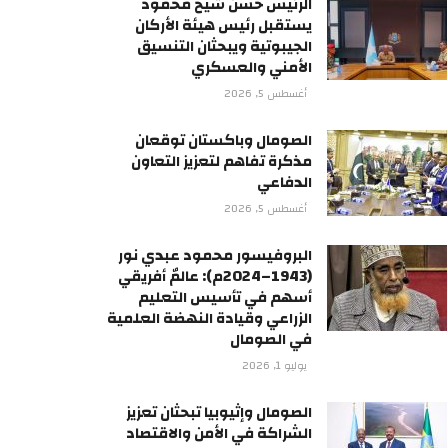
الرئيس حسن شيخ محمود
يستقبل رئيس هيئة الأركان
الجيبوتية ويبحثان التنسيق
الأمني والعسكري
أغسطس 5, 2026
الصومال وباكستان توقعان
مذكرة تفاهم لتعزيز التعاون
الدفاعي
أغسطس 5, 2026
البروفيسور محمود عبدي نور
(1943–2024م): عالمٌ أفريقي
أسهم في تأسيس التعليم
الزراعي وقيادة النهضة العلمية
في الصومال
يوليو 1, 2026
الصومال وإثيوبيا تبحثان تعزيز
الشراكة في الأمن والاقتصاد