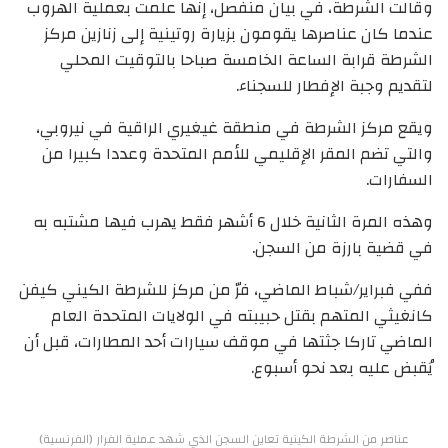
وقالت الشرطة، في بيان منفصل، إنها علمت بعملية الهروب
عندما كان عناصرها يقومون بزيارة روتينية إلى زنازين مركز
الشرطة قرابة الساعة الخامسة صباحا بالتوقيت المحلي
لتقديم وجبة الإفطار للسجناء.
ويقع مركز الشرطة في منطقة غيغيري الراقية في نيروبي،
والتي تضم المقر الإقليمي للأمم المتحدة وعددا كبيرا من
السفارات.
وهذه المرة الثانية خلال 6 أشهر فقط يهرب فيها مشتبه به
في قضية بارزة من السجن.
ففي فبراير/شباط الماضي، فرّ من مركز للشرطة الكيني كيفن
كانغيثي المتهم بقتل حبيبته في الولايات المتحدة العام
الماضي تاركا جثتها في موقف سيارات أحد المطارات، قبل أن
يُقبض عليه بعد نحو أسبوع.
عناصر من الشرطة الكينية تعاين السجن الذي شهد عملية الفرار (الفرنسية)