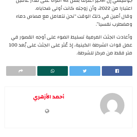
جوميسي إنّ الأخير اعترف بقتل 42 امرأة على مدار عامين
اعتبارا من 2022، وأن زوجته كانت أولى ضحاياه.
وقال أمين في ذلك الوقت “نحن نتعامل مع مصاص دماء
ومضطرب نفسيا”.
وأعادت الجثث المرمية تسليط الضوء على أوجه القصور في
عمل قوات الشرطة الكينية، إذ عُثر على الجثث على بُعد 100
متر فقط من مركز للشرطة.
أحمد الأزهري