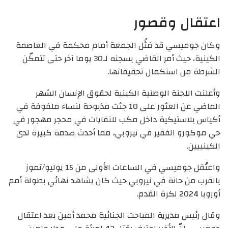
اعتقال وقصور
وكان جوميسي قد مَثُل الجمعة أمام محكمة في العاصمة
الكينية، حيث أمر القاضي بسجنه لـ30 يوما آخر حتى تتمكّن
الشرطة من استكمال تحقيقاتها.
وأعلنت اللجنة الوطنية الكينية لحقوق الإنسان الشهر
الماضي عن العثور على 10 جثث مذبوحة لنساء ملفوفة في
أكياس بلاستيكية داخل مكب للنفايات في محجر مهجور في
حي موكورو الفقير في نيروبي، مما أحدث صدمة كبيرة لدى
الكينييين.
واعتُقل جوميسي في الساعات الأولى من 15 يوليو/تموز
بالقرب من حانة في نيروبي حيث كان يشاهد نهائي بطولة أمم
أوروبا 2024 لكرة القدم.
وقال رئيس مديرية المباحث الجنائية محمد أمين بعد اعتقال