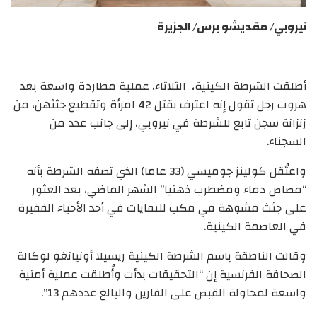
نيروبي/ مقديشو برس/ الجزيرة
أطلقت الشرطة الكينية، الثلاثاء، عملية مطاردة واسعة بعد
هروب رجل تقول إنه اعترف بقتل 42 امرأة وتقطيع جثثهن، من
زنزانة سجن تابع للشرطة في نيروبي، إلى جانب عدد من
السجناء.
واعتُقل كولينز جوميسي (33 عاما) الذي تصفه الشرطة بأنه
“مصاص دماء ومضطرب ذهنيا” الشهر الماضي، بعد العثور
على جثث مشوهة في مكب للنفايات في أحد الأحياء الفقيرة
في العاصمة الكينية.
وقالت الناطقة باسم الشرطة الكينية ريسيلا أونيانغو لوكالة
الصحافة الفرنسية إن “التحقيقات بدأت وأُطلقت عملية أمنية
واسعة لمحاولة القبض على الفارين والبالغ عددهم 13”.