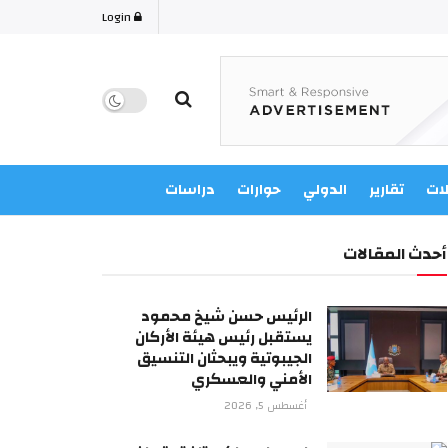
Login
لات
تقارير
الدولي
حوارات
دراسات
أحدث المقالات
الرئيس حسن شيخ محمود
يستقبل رئيس هيئة الأركان
الجيبوتية ويبحثان التنسيق
الأمني والعسكري
أغسطس 5, 2026