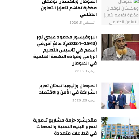
الصومال وباكستان توقعان
مذكرة تفاهم لتعزيز التعاون
الدفاعي
أغسطس 5, 2026
البروفيسور محمود عبدي نور
(1943–2024م): عالمٌ أفريقي
أسهم في تأسيس التعليم
الزراعي وقيادة النهضة العلمية
في الصومال
يوليو 1, 2026
الصومال وإثيوبيا تبحثان تعزيز
الشراكة في الأمن والاقتصاد
يونيو 29, 2026
مقديشو: حزمة مشاريع تنموية
لتعزيز البنية التحتية والخدمات
في قطاعات متعددة