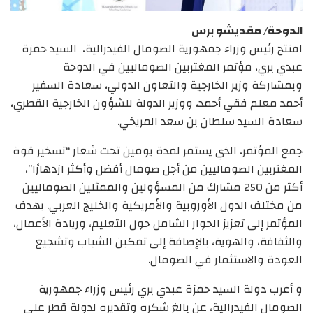
الدوحة/ مقديشو برس
افتتح رئيس وزراء جمهورية الصومال الفيدرالية، السيد حمزة
عبدي بري، مؤتمر المغتربين الصوماليين في الدوحة
وبمشاركة وزير الخارجية والتعاون الدولي، سعادة السفير
أحمد معلم فقي أحمد، ووزير الدولة للشؤون الخارجية القطري،
سعادة السيد سلطان بن سعد المريخي.
جمع المؤتمر، الذي يستمر لمدة يومين تحت شعار “تسخير قوة
المغتربين الصوماليين من أجل صومال أفضل وأكثر ازدهارًا”،
أكثر من 250 مشارك من المسؤولين والممثلين الصوماليين
من مختلف الدول الأوروبية والأمريكية والخليج العربي. يهدف
المؤتمر إلى تعزيز الحوار الشامل حول التعليم، وريادة الأعمال،
والثقافة، والهوية، بالإضافة إلى تمكين الشباب وتشجيع
العودة والاستثمار في الصومال.
و أعرب دولة السيد حمزة عبدي بري رئيس وزراء جمهورية
الصومال الفيدرالية، عن بالغ شكره وتقديره لدولة قطر على