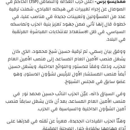
مقديشو برس-
أعلن حزب العدالة والتضامن (JSP) الحاكم في
الصومال عن إجراء تغييرات في هيكله القيادي، شملت ترقية
عدد من المسؤولين وتعيينات جديدة في مناصب عليا، في
خطوة قال إنها تأتي ضمن جهود تعزيز بنية الحزب وتماسكه
السياسي، في ظل الاستعداد للانتخابات المباشرة المرتقبة
في البلاد.
ووفق بيان رسمي، تم ترقية حسين شيخ محمود، الذي كان
يشغل منصب الأمين العام المساعد، إلى منصب الأمين العام
للحزب، وذلك وفقاً للدستور واللوائح الداخلية. ويشغل حسين
أيضاً منصب المستشار الأول للرئيس لشؤون الدستور، وهو
عضو سابق في مجلس الشيوخ.
وفي السياق ذاته، عيّن الحزب النائب حسين محمد نور في
منصب الأمين العام المساعد، بعد أن كان يشغل سابقاً منصب
أمين الشؤون الداخلية والسياسية في الحزب.
وهنّأ الحزب القيادات الجديدة، معرباً عن ثقته في قدرتها على
أداء مهامها بكفاءة خلال المرحلة المقبلة.