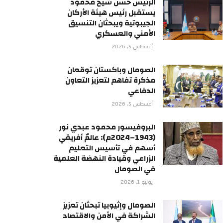
الرئيس حسن شيخ محمود
يستقبل رئيس هيئة الأركان
الجيبوتية ويبحثان التنسيق
الأمني والعسكري
أغسطس 5, 2026
الصومال وباكستان توقعان
مذكرة تفاهم لتعزيز التعاون
الدفاعي
أغسطس 5, 2026
البروفيسور محمود عبدي نور
(1943–2024م): عالمٌ أفريقي
أسهم في تأسيس التعليم
الزراعي وقيادة النهضة العلمية
في الصومال
يوليو 1, 2026
الصومال وإثيوبيا تبحثان تعزيز
الشراكة في الأمن والاقتصاد