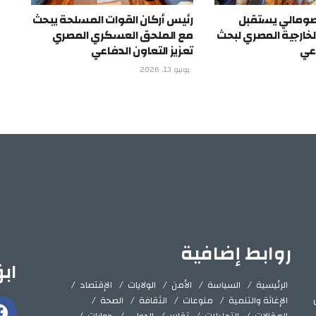
الصومالي يستقبل
رئيس أركان القوات المسلحة يبحث
لخارجية المصري لبحث
مع الملحق العسكري المصري
اعي
تعزيز التعاون الدفاعي
يونيو 13, 2026
روابط إضافية
اب
الرئيسية
السياسة
الأمن
الولايات
الإقتصاد
الإغاثة والتنمية
منوعات
الثقافة
الصحة
المقالات
التحليلات
تقارير
الدولي
حوارات