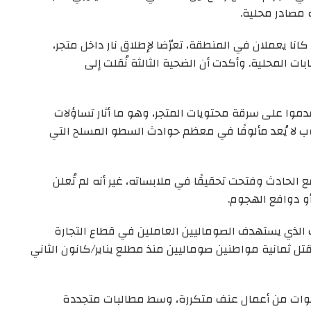
 مصادر محلية.
انا يعملان في المنطقة، تعرّضا لإطلاق نار داخل متجر،
ت المحلية. وأكدت أن الضحية الثالثة نُقلت إلى
موا على سرقة محتويات المتجر، وهو ما أثار تساؤلات
وب لا يُعد مألوفًا في معظم حوادث السطو المسلح التي
لحادث وفتحت تحقيقًا في ملابساته، غير أنه لم تُعلن
أو دوافع الهجوم.
 الذي يستهدف الصوماليين العاملين في قطاع التجارة
تل ثمانية مواطنين صوماليين منذ مطلع يناير/كانون الثاني
سنوات من أعمال عنف متكررة، وسط مطالبات متجددة