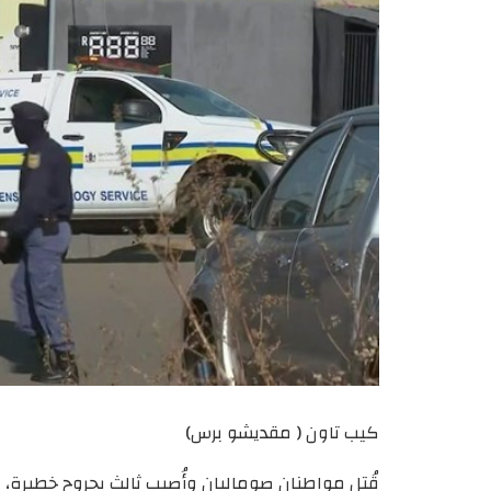
كيب تاون ( مقديشو برس)
قُتل مواطنان صوماليان وأُصيب ثالث بجروح خطيرة،