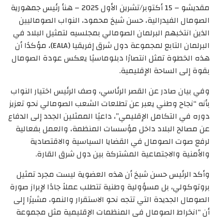
مقديشو – 15 أكتوبر/تشرين الأول 2025 – هنأ رئيس جمهورية
الصومال الفيدرالية، حسن شيخ محمود، النواب الصوماليين
الذين انتخبهم البرلمان الصومالي بمجلسيه لتمثيل البلاد في
البرلمان التابع لمجموعة دول شرق إفريقيا (EALA)، مؤكدًا أن
هذه الخطوة تمثل انتصارًا دبلوماسيًا يعكس عودة الصومال
بقوة إلى الساحة الإقليمية.
وفي بيان صادر عن القصر الرئاسي، وصف الرئيس اختيار النواب
بأنه “نجاح وطني يعبر عن تطلعات الشعب الصومالي نحو تعزيز
دوره في التكامل الإقليمي”، داعيًا الممثلين الجدد إلى الدفاع
عن مصالح البلاد داخل مؤسسات المنظمة، والعمل بفعالية
لرفع صوت الصومال في القضايا السياسية والاقتصادية
والأمنية والاجتماعية المشتركة بين دول شرق القارة.
وأكد الرئيس حسن شيخ أن هذه العضوية ليست مجرد تمثيل
بروتوكولي، بل مسؤولية وطنية تتطلب عملاً جادًا لإبراز صورة
الصومال الجديدة التي تتجه نحو الاستقرار والنمو، مشيرًا إلى
أن “انخراط الصومال في المنظمات الإقليمية مثل مجموعة