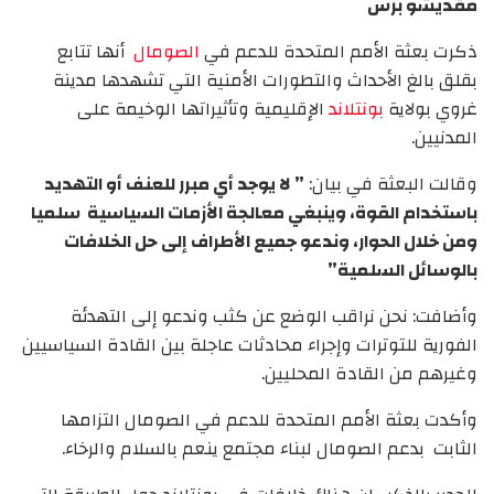
مقديشو برس
ذكرت بعثة الأمم المتحدة للدعم في
الصومال
أنها تتابع
بقلق بالغ الأحداث والتطورات الأمنية التي تشهدها مدينة
غروي بولاية
بونتلاند
الإقليمية وتأثيراتها الوخيمة على
المدنيين.
وقالت البعثة في بيان:
” لا يوجد أي مبرر للعنف أو التهديد
باستخدام القوة، وينبغي معالجة الأزمات السياسية سلميا
ومن خلال الحوار، وندعو جميع الأطراف إلى حل الخلافات
بالوسائل السلمية”
وأضافت: نحن نراقب الوضع عن كثب وندعو إلى التهدئة
الفورية للتوترات وإجراء محادثات عاجلة بين القادة السياسيين
وغيرهم من القادة المحليين.
وأكدت بعثة الأمم المتحدة للدعم في الصومال التزامها
الثابت بدعم الصومال لبناء مجتمع ينعم بالسلام والرخاء.