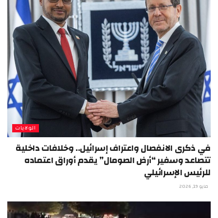
الولايات
في ذكرى الانفصال واعتراف إسرائيل.. وخلافات داخلية
تتصاعد وسفير “أرض الصومال” يقدم أوراق اعتماده
للرئيس الإسرائيلي
مايو 19, 2026