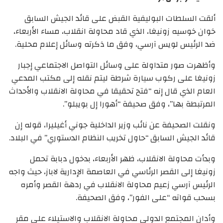
ألقت السلطات البوليفية القبض على قائد الجيش السابق
خوان خوسيه زونيغا، الذي قاد محاولة انقلاب، مساء الأربعاء،
ضد الرئيس لويس آرسي، وفق ما ذكرته وسائل إعلام محلية.
وأظهرت صور متداولة على وسائل التواصل الاجتماعي إجبار
زونيغا على ركوب سيارة شرطة ليتم نقله إلى مكتب المدعي
العام الذي قال إنه “فتح تحقيقا في محاولة الانقلاب والأحداث
المرتبطة بها”، وفق صحيفة “أهورا إل بويبلو”.
ونقلت الصحيفة عن نائب وزير الداخلية جوني أغيليرا، قوله إن
قائد الجيش السابق “حاول تخريب النظام الدستوري” في البلاد.
وبدأت محاولة الانقلاب، ظهر الأربعاء، بدخول دبابة تحمل
زونيغا إلى القصر الرئاسي في العاصمة الإدارية لاباز، حيث واجه
الرئيس آرسي زعيم محاولة الانقلاب في ردهة القصر وأمره
بسحب قواته “على الفور”، وفق الصحيفة.
وأدان المجتمع الدولي محاولة الانقلاب والاستيلاء على مقر