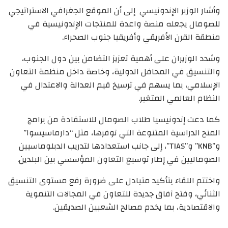
وأشار الوزير الإندونيسي إلى أن الموقع الجغرافي الاستراتيجي
للصومال يجعله منصة واعدة للمنتجات الإندونيسية في
منطقة القرن الأفريقي وأفريقيا جنوب الصحراء.
وشدد الوزيران على أهمية تعزيز التضامن بين دول الجنوب،
والتنسيق في المحافل الدولية، وخاصة داخل منظمة التعاون
الإسلامي، بما يسهم في ترسيخ قيم العدالة والاعتدال في
النظام العالمي المتغير.
كما دعت إندونيسيا طلاب الصومال للاستفادة من برامج
المنح الدراسية المتنوعة التي توفرها، مثل “دارماسيسوا”
و”KNB” و”TIAS”، إلى جانب استعدادها لتدريب الدبلوماسيين
الصوماليين في إطار توسيع التعاون المؤسسي بين البلدين.
واختتم اللقاء بتأكيد متبادل على ضرورة رفع مستوى التنسيق
الثنائي، وفتح آفاق جديدة للتعاون في المجالات التنموية
والاقتصادية، بما يخدم مصالح الشعبين الصديقين.