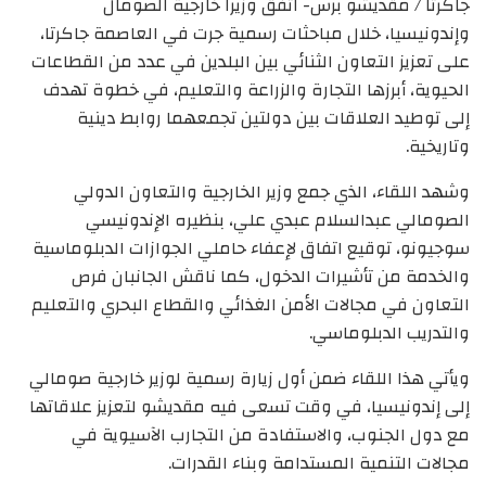
جاكرتا / مقديشو برس- اتفق وزيرا خارجية الصومال
وإندونيسيا، خلال مباحثات رسمية جرت في العاصمة جاكرتا،
على تعزيز التعاون الثنائي بين البلدين في عدد من القطاعات
الحيوية، أبرزها التجارة والزراعة والتعليم، في خطوة تهدف
إلى توطيد العلاقات بين دولتين تجمعهما روابط دينية
وتاريخية.
وشهد اللقاء، الذي جمع وزير الخارجية والتعاون الدولي
الصومالي عبدالسلام عبدي علي، بنظيره الإندونيسي
سوجيونو، توقيع اتفاق لإعفاء حاملي الجوازات الدبلوماسية
والخدمة من تأشيرات الدخول، كما ناقش الجانبان فرص
التعاون في مجالات الأمن الغذائي والقطاع البحري والتعليم
والتدريب الدبلوماسي.
ويأتي هذا اللقاء ضمن أول زيارة رسمية لوزير خارجية صومالي
إلى إندونيسيا، في وقت تسعى فيه مقديشو لتعزيز علاقاتها
مع دول الجنوب، والاستفادة من التجارب الآسيوية في
مجالات التنمية المستدامة وبناء القدرات.