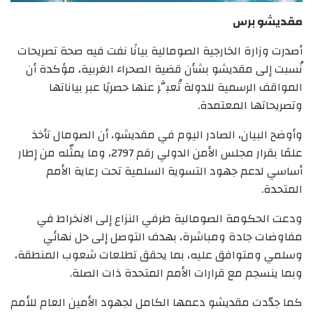
مقديشو برس
أصدرت وزارة الخارجية الصومالية بيانًا نفت فيه صحة تصريحات
نُسبت إلى مقديشو بشأن قضية الصحراء الغربية، مؤكدة أن
المواقف الرسمية للدولة تُعبَّر عنها حصريًا عبر بياناتها
وتصريحاتها المعتمدة.
وأوضح البيان، الصادر اليوم في مقديشو، أن الصومال تأخذ
علمًا بقرار مجلس الأمن الدولي رقم 2797، وما يمثّله من إطار
أساسي لدعم جهود التسوية السلمية تحت رعاية الأمم
المتحدة.
ودعت الحكومة الصومالية طرفي النزاع إلى الانخراط في
مفاوضات جادة ومباشرة، بهدف التوصل إلى حل نهائي
وسلمي ومتوافق عليه، بما يحقق تطلعات شعوب المنطقة،
وبما ينسجم مع قرارات الأمم المتحدة ذات الصلة.
كما جدّدت مقديشو دعمها الكامل لجهود الأمين العام للأمم