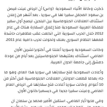
ذكرت وكالة الأنباء السعودية (واس) أن الرياض عينت فيصل
بن سعود المجفل سفيرا لها في سوريا ، بعد أشهر من إعلان
استئناف العلاقات الدبلوماسية بين البلدين، ليصبح أول سفير
للملكة العربية السعودية منذ إغلاق السفارة هناك في عام
2012 خلال الحرب السورية التي اندلعت عقب مظاهرات حاشدة
قمعها النظام السوري بعنف وتحولت لحرب دامية عام 2011.
وكانت السعودية وسوريا أعلنتا في أكتوبر/تشرين الأول
الماضي، استئناف بعثتيهما الدبلوماسيتين بعد أيام من عودة
دمشق إلى جامعة الدول العربية.
وأعادت السعودية فتح سفارتها في سوريا هذا العام، وهو ما
جاء بعدما قطعت الدولتان العلاقات الدبلوماسية قبل أكثر من
10 أعوام. وكانت سوريا أعادت فتح سفارتها في الرياض العام
الماضي وعينت سفيرا جديدا في ديسمبر/كانون الأول.
وفي مايو/أيار الماضي، استقبل الأمير محمد بن سلمان آل
سعود، ولي العهد السعودي، الرئيس السوري، بشار الأسد ،