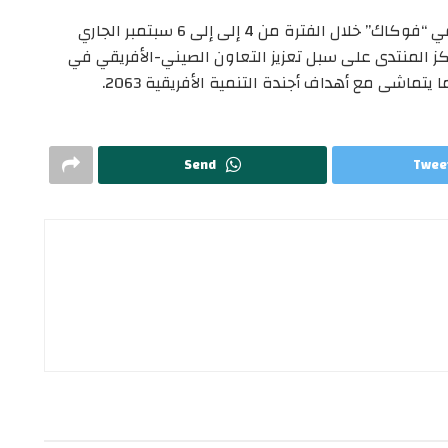
ومن المُقرر أن ينعقد منتدى التعاون الصيني-الأفريقي “فوكاك” خلال الفترة من 4 إلى إلى 6 سبتمبر الجاري
 المنتدى على سبل تعزيز التعاون الصيني-الأفريقي في
يتماشى مع أهداف أجندة التنمية الأفريقية 2063.
Send
Twee