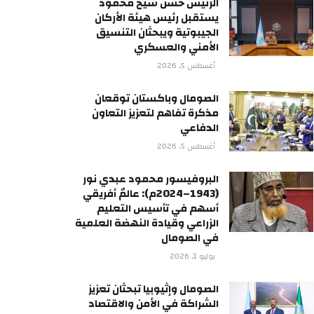
الرئيس حسن شيخ محمود
يستقبل رئيس هيئة الأركان
الجيبوتية ويبحثان التنسيق
الأمني والعسكري
أغسطس 5, 2026
الصومال وباكستان توقعان
مذكرة تفاهم لتعزيز التعاون
الدفاعي
أغسطس 5, 2026
البروفيسور محمود عبدي نور
(1943–2024م): عالمٌ أفريقي
أسهم في تأسيس التعليم
الزراعي وقيادة النهضة العلمية
في الصومال
يوليو 1, 2026
الصومال وإثيوبيا تبحثان تعزيز
الشراكة في الأمن والاقتصاد