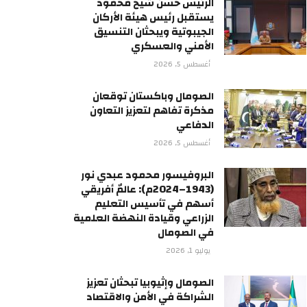
الرئيس حسن شيخ محمود
يستقبل رئيس هيئة الأركان
الجيبوتية ويبحثان التنسيق
الأمني والعسكري
أغسطس 5, 2026
الصومال وباكستان توقعان
مذكرة تفاهم لتعزيز التعاون
الدفاعي
أغسطس 5, 2026
البروفيسور محمود عبدي نور
(1943–2024م): عالمٌ أفريقي
أسهم في تأسيس التعليم
الزراعي وقيادة النهضة العلمية
في الصومال
يوليو 1, 2026
الصومال وإثيوبيا تبحثان تعزيز
الشراكة في الأمن والاقتصاد