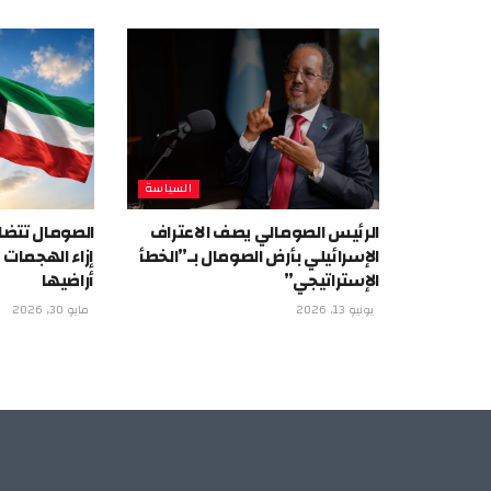
السياسة
الرئيس الصومالي يصف الاعتراف
الصومال تتضا
الإسرائيلي بأرض الصومال بـ”الخطأ
إزاء الهجمات
الإستراتيجي”
أراضيها
يونيو 13, 2026
مايو 30, 2026