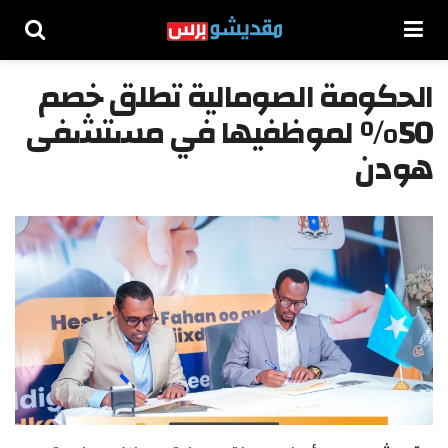
الحكومة الصومالية تطلق خصم
50% لموظفيها في مستشفى
هودن