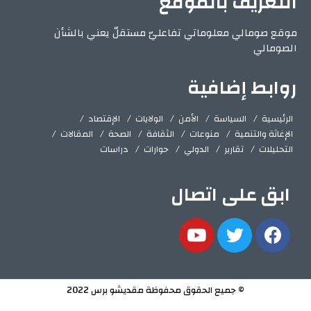
التعريف بالموقع
موقع صومالي معلوماتي تفاعليّ مستقلّ يعني بالشأن
الصومالي
روابط إضافية
الرئيسية
السياسة
الأمن
الولايات
الإقتصاد
الإغاثة والتنمية
منوعات
الثقافة
الصحة
المقالات
التحليلات
تقارير
الدولي
حوارات
دراسات
ابق على اتصال
© جميع الحقوق محفوظة مقديشو برس 2022