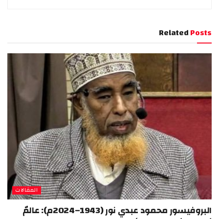
Related
Posts
المقالات
البروفيسور محمود عبدي نور (1943–2024م): عالمٌ