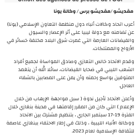
مقديشو /مقديشو برس / وكالة يونا
أعرب اتحاد وكالات أنباء دول منظمة التعاون الإسلامي (يونا)
عن تضامنه مع دولة ليبيا على أثر الإعصار والسيول
والفيضانات العارمة التي غمرت شرق البلاد مخلفة خسائر في
الأرواح والممتلكات.
وقدم الاتحاد خالص التعازي وصادق المواساة لجميع أفراد
الشعب الليبي في ضحايا الفيضانات، سائلا الله أن يتغمد
المتوفين بواسع رحمته وأن يمن على المصابين بالشفاء
العاجل.
وأعلن الاتحاد تأجيل ندوة ( سبل مواجهة الإرهاب من خلال
الإعلام ) التي كان من المقرر إقامتها في مدينة بنغازي خلال
الفترة 19-17 سبتمبر الجاري ، بتنظيم مشترك بين الاتحاد
ووكالة الأنباء الليبية ، وذلك في إطار الاحتفاء ببنغازي عاصمة
للثقافة الإسلامية لعام 2023.