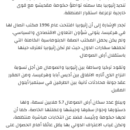
تنديد إثيوبيا بما سمته تواطؤ حكومة مقديشو مع قوى
خارجية لزعزعة استقرار المنطقة.
تجدر الإشارة إلى أن إثيوبيا افتتحت عام 1996 مكتب اتصال لها
في هرغيسا، يتولى شؤون التعاون الاقتصادي والسياسي،
ولم يكن يحمل المكتب الصفة الدبلوماسية الكاملة التي
تحملها سفارات الدول، حيث لم تكن إثيوبيا تعترف حينها
باستقلال أرض الصومال.
وتقود تركيا وساطة بين إثيوبيا والصومال من أجل تسوية
النزاع الذي أثاره الاتفاق بين أديس أبابا وهرغيسا، ومن المقرر
عقد جولة محادثات ثانية بين الطرفين في سبتمبر/أيلول
المقبل.
ويبلغ عدد سكان أرض الصومال 5.7 ملايين نسمة، ولها
دستورها وجواز سفرها وجيشها وعملتها الخاصة، كما أن
لديها حكومة ورئيسا، فضلا عن انتخابات مباشرة منتظمة،
ولكن غياب الاعتراف الدولي بها يظل عائقا أمام الحصول على