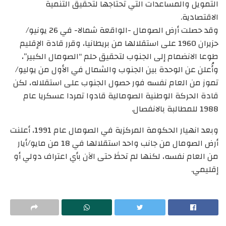
التمويل والمساعدات التي تحتاجها لتحقيق التنمية
الاقتصادية.
وقد حصلت أرض الصومال -الواقعة شمالا- في 26 يونيو/
حزيران 1960 على استقلالها من بريطانيا، وقرر قادة الإقليم
طوعا الانضمام إلى الجنوب لتحقيق حلم “الصومال الكبير”،
وأُعلن عن الوحدة بين الجنوب والشمال في الأول من يوليو/
تموز من العام نفسه فور حصول الجنوب على استقلاله، لكن
قادة الحركة الوطنية الصومالية قادوا تمردا عسكريا عام
1988 للمطالبة بالانفصال.
وبعد انهيار الحكومة المركزية في الصومال عام 1991، أعلنت
أرض الصومال من جانب واحد استقلالها في 18 من مايو/أيار
من العام نفسه، لكنها لم تحظَ حتى الآن بأي اعتراف دولي أو
إقليمي.