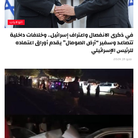
الولايات
في ذكرى الانفصال واعتراف إسرائيل.. وخلافات داخلية
تتصاعد وسفير “أرض الصومال” يقدم أوراق اعتماده
للرئيس الإسرائيلي
مايو 19, 2026