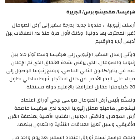
هرغيسا/ مقديشو برس/ الجزيرة
أرسلت إثيوبيا، ، مندوبا جديدا بدرجة سفير إلى أرض الصومال
(غير المعترف بها دوليا)، وذلك لأول مرة منذ بدء العلاقات بين
أديس أبابا والإقليم.
ويأتي إرسال السفير الإثيوبي إلى هرغيسا وسط توتر حاد بين
إثيوبيا والصومال، الذي يرفض بشدة الاتفاق الذي تم الإعلان
عنه في يناير/كانون الثاني الماضي، ويمنح إثيوبيا الوصول إلى
ميناء على البحر الأحمر من خلال استئجار شريط ساحلي بطول
20 كيلومترا مقابل اعترافها بالإقليم دولة مستقلة.
وتسلّم رئيس أرض الصومال موسى بيحي أوراق اعتماد
تيشومي هاميتو ممثل إثيوبيا الجديد لدى هرغيسا عاصمة
أرض الصومال، وناقش الجانبان القضايا الأمنية بمنطقة القرن
الأفريقي، وسبل تعزيز العلاقات الثنئاية والتعاون بينهما.
وتمت مراسم تسلم أوراق اعتماد السفير بعد يوم واحد من