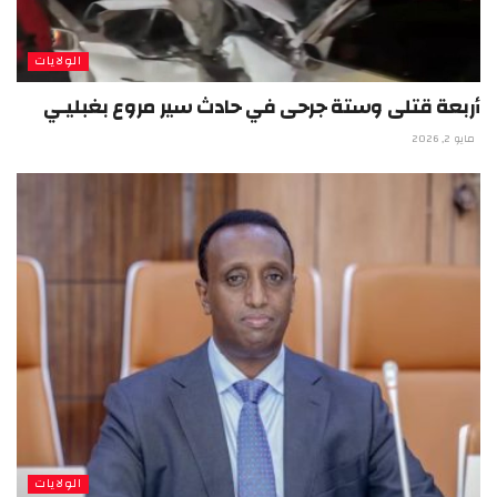
الولايات
أربعة قتلى وستة جرحى في حادث سير مروع بغبليـي
مايو 2, 2026
الولايات