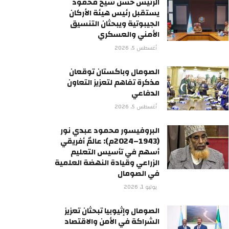
الرئيس حسن شيخ محمود
يستقبل رئيس هيئة الأركان
الجيبوتية ويبحثان التنسيق
الأمني والعسكري
أغسطس 5, 2026
الصومال وباكستان توقعان
مذكرة تفاهم لتعزيز التعاون
الدفاعي
أغسطس 5, 2026
البروفيسور محمود عبدي نور
(1943–2024م): عالمٌ أفريقي
أسهم في تأسيس التعليم
الزراعي وقيادة النهضة العلمية
في الصومال
يوليو 1, 2026
الصومال وإثيوبيا تبحثان تعزيز
الشراكة في الأمن والاقتصاد