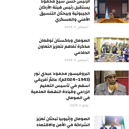
الرئيس حسن شيخ محمود
يستقبل رئيس هيئة الأركان
الجيبوتية ويبحثان التنسيق
الأمني والعسكري
أغسطس 5, 2026
الصومال وباكستان توقعان
مذكرة تفاهم لتعزيز التعاون
الدفاعي
أغسطس 5, 2026
البروفيسور محمود عبدي نور
(1943–2024م): عالمٌ أفريقي
أسهم في تأسيس التعليم
الزراعي وقيادة النهضة العلمية
في الصومال
يوليو 1, 2026
الصومال وإثيوبيا تبحثان تعزيز
الشراكة في الأمن والاقتصاد