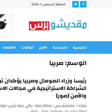
الجمعة, أغسطس 7, 2026
الرئيسية
السياسة
الأمن
الولايات
الإقتصاد
الوسم:
صربيا
رئيسا وزراء الصومال وصربيا يؤكدان 
الشراكة الاستراتيجية في مجالات الاس
والأمن (صور)
بلغراد / مقديشو برس / وكالة صونا حظي دولة رئيس الوزراء
حمزة عبدي بري، باستقبال رسمي رفيع ...