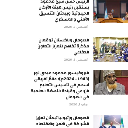
الرئيس حسن شيخ محمود
يستقبل رئيس هيئة الأركان
الجيبوتية ويبحثان التنسيق
الأمني والعسكري
أغسطس 5, 2026
الصومال وباكستان توقعان
مذكرة تفاهم لتعزيز التعاون
الدفاعي
أغسطس 5, 2026
البروفيسور محمود عبدي نور
(1943–2024م): عالمٌ أفريقي
أسهم في تأسيس التعليم
الزراعي وقيادة النهضة العلمية
في الصومال
يوليو 1, 2026
الصومال وإثيوبيا تبحثان تعزيز
الشراكة في الأمن والاقتصاد