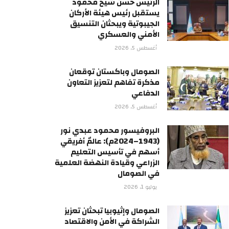
الرئيس حسن شيخ محمود
يستقبل رئيس هيئة الأركان
الجيبوتية ويبحثان التنسيق
الأمني والعسكري
أغسطس 5, 2026
الصومال وباكستان توقعان
مذكرة تفاهم لتعزيز التعاون
الدفاعي
أغسطس 5, 2026
البروفيسور محمود عبدي نور
(1943–2024م): عالمٌ أفريقي
أسهم في تأسيس التعليم
الزراعي وقيادة النهضة العلمية
في الصومال
يوليو 1, 2026
الصومال وإثيوبيا تبحثان تعزيز
الشراكة في الأمن والاقتصاد