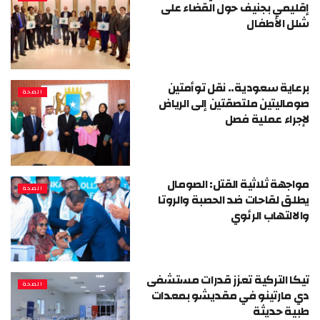
إقليمي بجنيف حول القضاء على
شلل الأطفال
برعاية سعودية.. نقل توأمتين
الصحة
صوماليتين ملتصقتين إلى الرياض
لإجراء عملية فصل
مواجهة ثلاثية القتل: الصومال
الصحة
يطلق لقاحات ضد الحصبة والروتا
والالتهاب الرئوي
تيكا التركية تعزز قدرات مستشفى
الصحة
دي مارتينو في مقديشو بمعدات
طبية حديثة