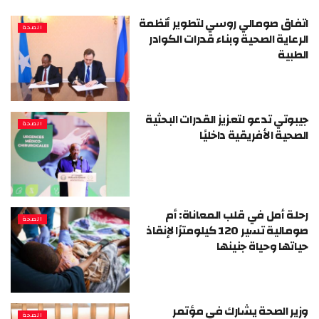
اتفاق صومالي روسي لتطوير أنظمة
الصحة
الرعاية الصحية وبناء قدرات الكوادر
الطبية
جيبوتي تدعو لتعزيز القدرات البحثية
الصحة
الصحية الأفريقية داخليًا
رحلة أمل في قلب المعاناة: أم
الصحة
صومالية تسير 120 كيلومترًا لإنقاذ
حياتها وحياة جنينها
وزير الصحة يشارك في مؤتمر
الصحة