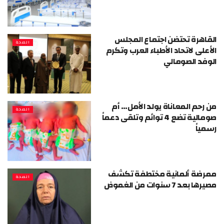
القاهرة تحتضن اجتماع المجلس
الصحة
الأعلى لاتحاد الأطباء العرب وتكرم
الوفد الصومالي
من رحم المعاناة يولد الأمل… أم
الصحة
صومالية تضع 4 توائم وتلقى دعماً
رسمياً
ممرضة ألمانية مختطفة تكشف
الصحة
مصيرها بعد 7 سنوات من الغموض