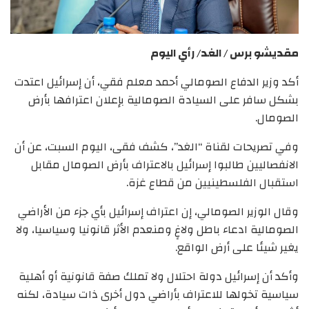
مقديشو برس / الغد/ رأي اليوم
أكد وزير الدفاع الصومالي أحمد معلم فقي، أن إسرائيل اعتدت
بشكل سافر على السيادة الصومالية بإعلان اعترافها بأرض
الصومال.
وفي تصريحات لقناة “الغد”، كشف فقى، اليوم السبت، عن أن
الانفصاليين طالبوا إسرائيل بالاعتراف بأرض الصومال مقابل
استقبال الفلسطينيين من قطاع غزة.
وقال الوزير الصومالي، إن اعتراف إسرائيل بأي جزء من الأراضي
الصومالية ادعاء باطل ولاغٍ ومنعدم الأثر قانونيا وسياسيا، ولا
يغير شيئا على أرض الواقع.
وأكد أن إسرائيل دولة احتلال ولا تملك صفة قانونية أو أهلية
سياسية تخولها للاعتراف بأراضي دول أخرى ذات سيادة، لكنه