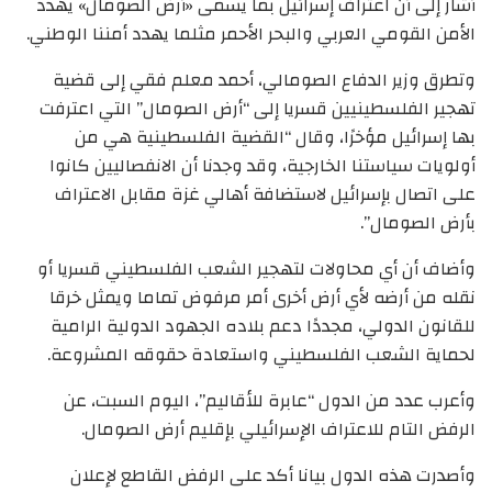
أشار إلى أن اعتراف إسرائيل بما يسمى «أرض الصومال» يهدد
الأمن القومي العربي والبحر الأحمر مثلما يهدد أمننا الوطني.
وتطرق وزير الدفاع الصومالي، أحمد معلم فقي إلى قضية
تهجير الفلسطينيين قسريا إلى “أرض الصومال” التي اعترفت
بها إسرائيل مؤخرًا، وقال “القضية الفلسطينية هي من
أولويات سياستنا الخارجية، وقد وجدنا أن الانفصاليين كانوا
على اتصال بإسرائيل لاستضافة أهالي غزة مقابل الاعتراف
بأرض الصومال”.
وأضاف أن أي محاولات لتهجير الشعب الفلسطيني قسريا أو
نقله من أرضه لأي أرض أخرى أمر مرفوض تماما ويمثل خرقا
للقانون الدولي، مجددًا دعم بلاده الجهود الدولية الرامية
لحماية الشعب الفلسطيني واستعادة حقوقه المشروعة.
وأعرب عدد من الدول “عابرة للأقاليم”، اليوم السبت، عن
الرفض التام للاعتراف الإسرائيلي بإقليم أرض الصومال.
وأصدرت هذه الدول بيانا أكد على الرفض القاطع لإعلان