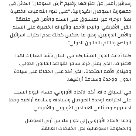
إسرائيل أمس عن اعترافها بإقليم “أرض الصومال” الكائن في
جمهورية الصومال الفيدرالية، “على ضوء التداعيات الخطيرة
لهذا الإجراء غير المسبوق على السلم والأمن في منطقة
القرن الأفريقي، والبحر الأحمر، وتأثيراته الخطيرة على السلم
والأمن الدوليين، وهو ما بعكس كذلك عدم اكتراث اسرائيل
الواضح والتام بالقانون الدولي”.
كما أدانت الدول المشاركة في البيان بأشد العبارات لهذا
الاعتراف، الذي يمثل خرقا سافرا لقواعد القانون الدولي،
وميثاق الأمم المتحدة، الذي أكد على الحفاظ على سيادة
الدول، ووحدة وسلامة أراضيها.
في السياق ذاته، أكد الاتحاد الأوروبي، مساء اليوم السبت،
على احترامه لوحدة الصومال وسيادته وسلامة أراضيه وفقا
لدستوره وميثاقي الاتحادين الأوروبي والأفريقي.
ودعا الاتحاد الأوروبي إلى حوار بناء بين أرض الصومال
والحكومة الصومالية لحل الخلافات العالقة.