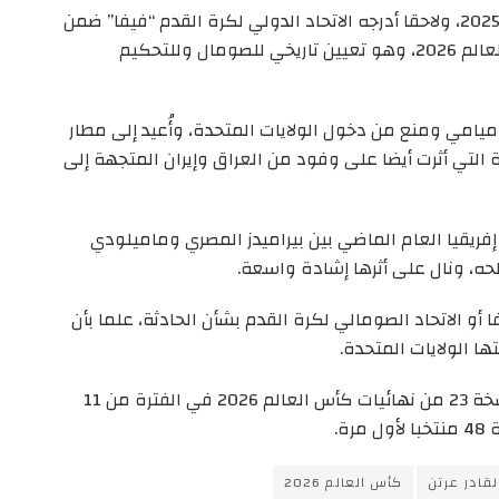
وكان عرتن (34 عاما) اختير أفضل حكم إفريقي لعام 2025، ولاحقا أدرجه الاتحاد الدولي لكرة القدم “فيفا” ضمن
مجموعة حكام الساحة الـ 52 لإدارة مباريات كأس العالم 2026، وهو تعيين تاريخي للصومال وللتحكيم
امي ومنع من دخول الولايات المتحدة، وأُعيد إلى مطار
 التي أثرت أيضا على وفود من العراق وإيران المتجهة إلى
إفريقيا العام الماضي بين بيراميدز المصري وماميلودي
حه، ونال على أثرها إشادة واسعة.
يب من الفيفا أو الاتحاد الصومالي لكرة القدم بشأن الحادثة، علما بأن
ا الولايات المتحدة.
وتستضيف الولايات المتحدة وكندا والمكسيك النسخة 23 من نهائيات كأس العالم 2026 في الفترة من 11
لقادر عرتن
كأس العالم 2026