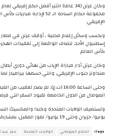
الإفريقي.
وبحسب وسائل إعلام محلية ، أوقف عرتن في مطار مي
إسطنبول الأحد، لتضاف الواقعة إلى تعقيدات الهجرة
كأس العالم.
وكان عرتن أدار مباراة الإياب من نهائي دوري أبطال 
صنداونز جنوب الإفريقي، والتي حسمها بيراميدز لصال
وحتى الساعة 16:00 (ت.غ)، لم يصدر تعق
الصومال من الدول الخاضعة لقيود السفر التي فرضته
يونيو/ حزيران وحتى 19 يوليو/ تموز المقبل، بمشاركة 48 منتخبا لأول مرة.
Tags:
الحكم الصومالي
الولايات المتحدة
عمر عبد ا