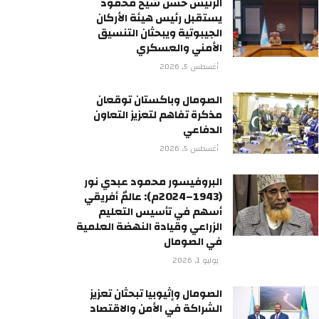
الرئيس حسن شيخ محمود
يستقبل رئيس هيئة الأركان
الجيبوتية ويبحثان التنسيق
الأمني والعسكري
أغسطس 5, 2026
الصومال وباكستان توقعان
مذكرة تفاهم لتعزيز التعاون
الدفاعي
أغسطس 5, 2026
البروفيسور محمود عبدي نور
(1943–2024م): عالمٌ أفريقي
أسهم في تأسيس التعليم
الزراعي وقيادة النهضة العلمية
في الصومال
يوليو 1, 2026
الصومال وإثيوبيا تبحثان تعزيز
الشراكة في الأمن والاقتصاد