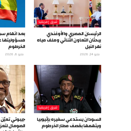
شرق إفريقيا
الرئيسان المصري والأوغندي
بعد اتهام سود
يبحثان التعاون الثنائي وملف مياه
مسؤوليتها ع
نهر النيل
الخرطوم
مايو 14, 2026
مايو 6, 2026
شرق إفريقيا
السودان يستدعي سفيره بإثيوبيا
جيبوتي تعيّن 
ويتهمها بقصف مطار الخرطوم
الصومال لتعزيز