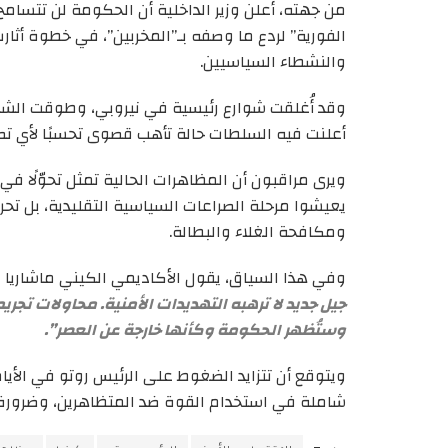
من جهته، أعلن وزير الداخلية أن الحكومة لن تتسام
الفورية” لردع ما وصفه بـ”المخربين”، في خطوة أثار
والنشطاء السياسيين.
وقد أُغلقت شوارع رئيسية في نيروبي، وطوقت الشر
أعلنت فيه السلطات حالة تأهب قصوى تحسبًا لأي تص
ويرى مراقبون أن المظاهرات الحالية تمثل تحوّلًا في
يعيشوا مرحلة الصراعات السياسية التقليدية، بل تحر
ومكافحة الغلاء والبطالة.
وفي هذا السياق، يقول الأكاديمي الكيني ماشاريا 
جيل جديد لا ترهبه التهديدات الأمنية. محاولات تجر
وستُظهر الحكومة وكأنها خارجة عن العصر”.
ويتوقع أن تتزايد الضغوط على الرئيس روتو في الأي
شاملة في استخدام القوة ضد المتظاهرين، وضرورة 