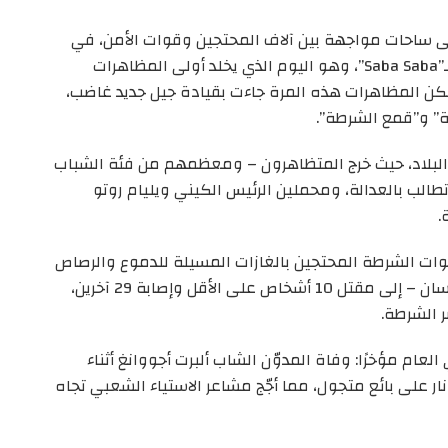
لى ساحات مواجهة بين آلاف المحتجين وقوات الأمن، في
احتجاجات حاشدة خرجت في الذكرى الـ35 لما يُعرف بـ”Saba Saba”، وهو اليوم الذي يخلد أولى المظاهرات
ناهضة لحكم الحزب الواحد في كينيا عام 1990. لكن المظاهرات هذه المرة جاءت بقيادة جيل جديد غاضب،
ة” و”قمع الشرطة”.
ي 17 من أصل 47 مقاطعة في البلاد، حيث خرج المتظاهرون – ومعظمهم من فئة الشباب
ين هتافات تطالب بالعدالة، ومحملين الرئيس الكيني ويليام روتو
.
ات الشرطة المحتجين بالغازات المسيلة للدموع والرصاص
الحي، مما أدى – بحسب اللجنة الوطنية لحقوق الإنسان – إلى مقتل 10 أشخاص على الأقل وإصابة 29 آخرين،
لعام مؤخرًا: وفاة المدوّن الشاب ألبرت أجووانغ أثناء
ر على بائع متجول، مما أجّج مشاعر الاستياء الشعبي تجاه