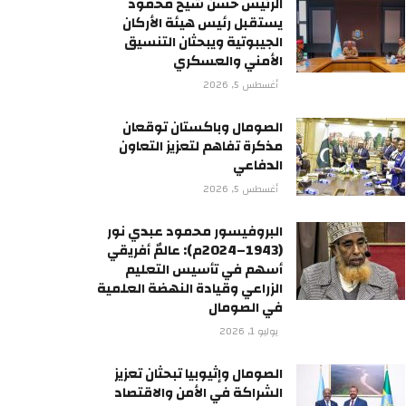
الرئيس حسن شيخ محمود
يستقبل رئيس هيئة الأركان
الجيبوتية ويبحثان التنسيق
الأمني والعسكري
أغسطس 5, 2026
الصومال وباكستان توقعان
مذكرة تفاهم لتعزيز التعاون
الدفاعي
أغسطس 5, 2026
البروفيسور محمود عبدي نور
(1943–2024م): عالمٌ أفريقي
أسهم في تأسيس التعليم
الزراعي وقيادة النهضة العلمية
في الصومال
يوليو 1, 2026
الصومال وإثيوبيا تبحثان تعزيز
الشراكة في الأمن والاقتصاد