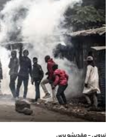
نيروبي – مقديشو برس