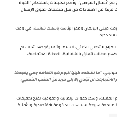
ح مع “أعمال الفوضى”، وأصدر تعليمات باستخدام “القوة
ت مزيدًا من الانتقادات من قبل منظمات حقوق الإنسان
طة مبنى البرلمان ومقر الرئاسة بأسلاك شائكة، في وقت
عيد جديد.
 المزاج الشعبي الكيني، لا سيما وأنها يقودها شباب لم
كهم مطالب تتعلق بالشفافية، العدالة الاجتماعية،
مونيني:
“ما تشهده كينيا اليوم هو انتفاضة وعي يقودها
يم الاحتجاجات لن تؤدي إلا إلى مزيد من الغضب الشعبي،
ام المقبلة، وسط دعوات برلمانية وحقوقية لفتح تحقيقات
مراجعة سريعة لسياسات الحكومة الاقتصادية والأمنية.