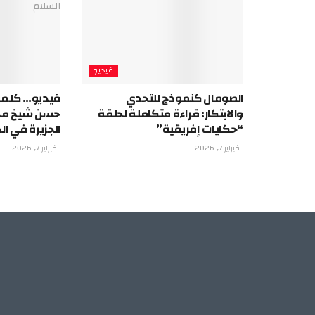
فيديو
الصومال كنموذج للتحدي
فيديو… كلمة
والابتكار: قراءة متكاملة لحلقة
حسن شيخ محم
“حكايات إفريقية”
الجزيرة في ا
فبراير 7, 2026
فبراير 7, 2026