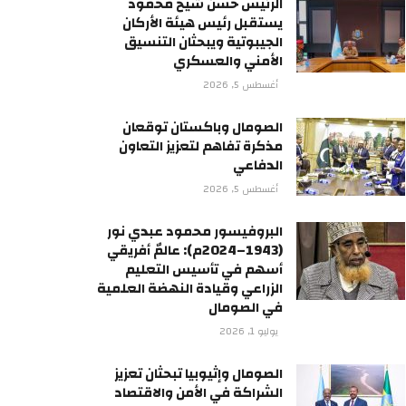
الرئيس حسن شيخ محمود
يستقبل رئيس هيئة الأركان
الجيبوتية ويبحثان التنسيق
الأمني والعسكري
أغسطس 5, 2026
الصومال وباكستان توقعان
مذكرة تفاهم لتعزيز التعاون
الدفاعي
أغسطس 5, 2026
البروفيسور محمود عبدي نور
(1943–2024م): عالمٌ أفريقي
أسهم في تأسيس التعليم
الزراعي وقيادة النهضة العلمية
في الصومال
يوليو 1, 2026
الصومال وإثيوبيا تبحثان تعزيز
الشراكة في الأمن والاقتصاد