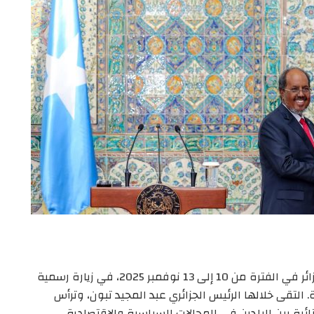
زار رئيس جمهورية الصومال، حسن شيخ محمود، الجزائر في الفترة من 10 إلى 13 نوفمبر 2025، في زيارة رسمية
تقى خلالها الرئيس الجزائري عبد المجيد تبون، وترأس
نائية بين البلدين في المجالات السياسية والاقتصادية