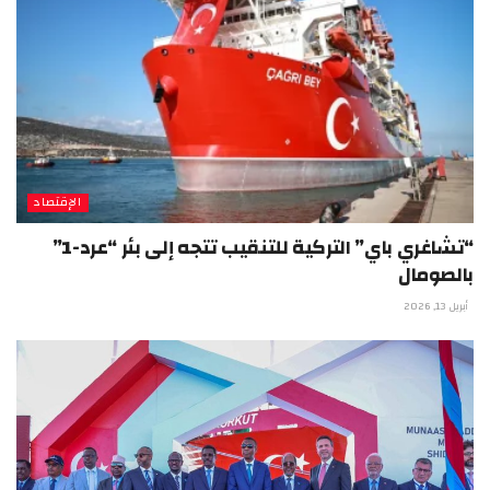
الإقتصاد
“تشاغري باي” التركية للتنقيب تتجه إلى بئر “عرد-1”
بالصومال
أبريل 13, 2026